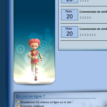
:) :) :) :)
Note :
Commentaire de vivi4
20
:) :) :) :) :)
Note :
Commentaire de vivi4
20
:) :) :) :) :) :) :)
Qui est en ligne ?
Actuellement
53 visiteurs
en ligne sur le site !
0 membre connecté.