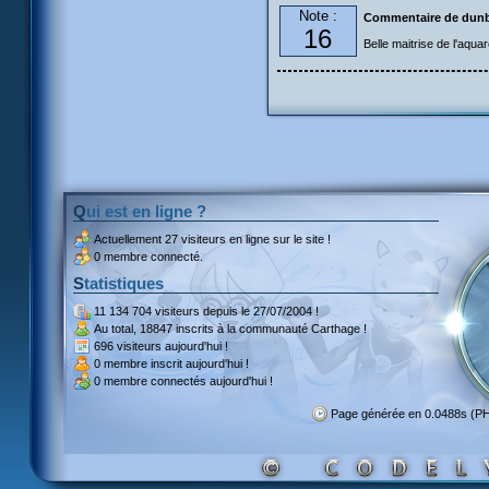
Note :
Commentaire de dun
16
Belle maitrise de l'aqua
Qui est en ligne ?
Actuellement
27 visiteurs
en ligne sur le site !
0 membre connecté.
Statistiques
11 134 704 visiteurs
depuis le 27/07/2004 !
Au total,
18847 inscrits
à la communauté Carthage !
696 visiteurs
aujourd'hui !
0 membre inscrit
aujourd'hui !
0 membre
connectés aujourd'hui !
Page générée en 0.0488s (P