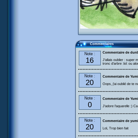
Commentaires
Commentaire de dun
Note :
16
J'allais oublier : super
tronc d'arbre :lol: ou alor
Note :
Commentaire de Yum
20
Oops, j'ai oublié de te n
Note :
Commentaire de Yum
0
J'adore l'aquarelle :) C
Note :
Commentaire de yum
20
LoL Trop bien fait