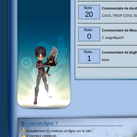
Note :
Commentaire de dun
20
COOL TROP COOL S
Note :
Commentaire de Mis
0
C magnifique!!!
Note :
Commentaire de jhgj
1
beau
Qui est en ligne ?
Actuellement
51 visiteurs
en ligne sur le site !
0 membre connecté.