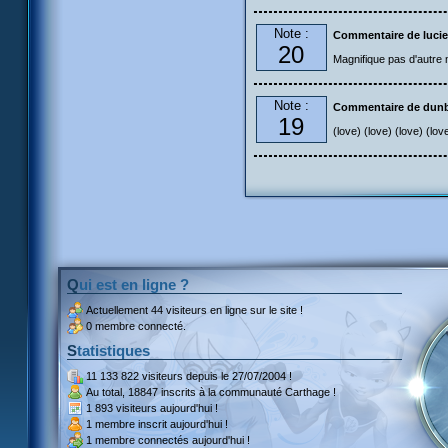
Note :
Commentaire de lucie
20
Magnifique pas d'autre m
Note :
Commentaire de dun
19
(love) (love) (love) (lov
Qui est en ligne ?
Actuellement
44 visiteurs
en ligne sur le site !
0 membre connecté.
Statistiques
11 133 822 visiteurs
depuis le 27/07/2004 !
Au total,
18847 inscrits
à la communauté Carthage !
1 893 visiteurs
aujourd'hui !
1 membre inscrit
aujourd'hui !
1 membre
connectés aujourd'hui !