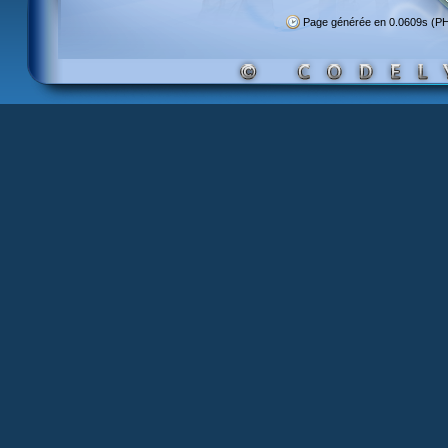
Page générée en 0.0609s (P