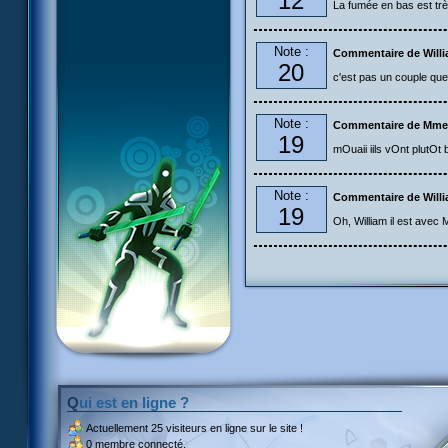
12
La fumée en bas est très
Note :
Commentaire de Will
20
c'est pas un couple que 
Note :
Commentaire de Mme
19
mOuaii iils vOnt plutOt 
Note :
Commentaire de Will
19
Oh, William il est avec
Qui est en ligne ?
Actuellement
25 visiteurs
en ligne sur le site !
0 membre connecté.