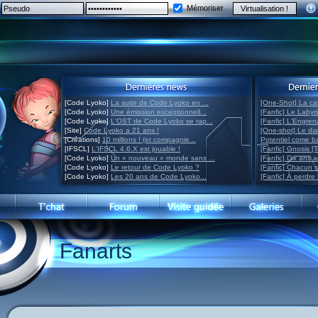
Mémoriser
[Code Lyoko]
La suite de Code Lyoko en ...
[One-Shot] La ca
[Code Lyoko]
Une émission exceptionnell...
[Fanfic] Le Labyr
[Code Lyoko]
L'OST de Code Lyoko se rap...
[Fanfic] L'Engre
[Site]
Code Lyoko a 21 ans !
[One-shot] Le di
[Créations]
10 millions ! (et compagnie...
Potentiel come 
[IFSCL]
L'IFSCL 4.6.X est jouable !
[Fanfic] Gnosis [
[Code Lyoko]
Un « nouveau » monde sans ...
[Fanfic] Dix ans 
[Code Lyoko]
Le retour de Code Lyoko ?
[Fanfic] Chacun 
[Code Lyoko]
Les 20 ans de Code Lyoko...
[Fanfic] À perdre 
Fanarts