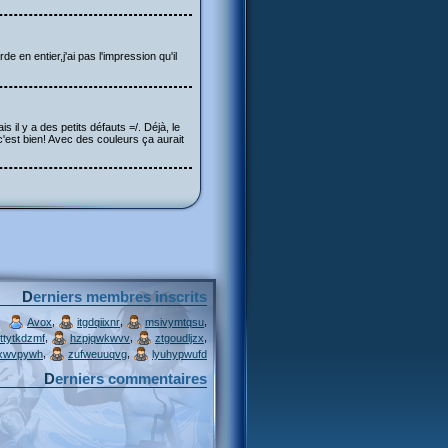
 en entier,j'ai pas l'impression qu'il
 il y a des petits défauts =/. Déjà, le
 c'est bien! Avec des couleurs ça aurait
Derniers membres inscrits
,
,
,
Avox
itgdqiixnr
msivymtqsu
,
,
,
ttytkdzmf
hzpjqwkwvv
ztgoudljzx
,
,
xwvpywh
zufweuuqvg
lyuhypwufd
Derniers commentaires