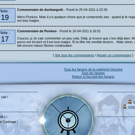
Commentaire de dunbargoth
- Posté le 25-04-2011 à 22:26
Note :
19
Merci Punkoo. Mais il y'a quelque chose que je comprends pas : quand je le regarde
est tout maigre.
Commentaire de Punkoo
- Posté le 16-04-2011 à 16:51
Note :
17
Coucou ;p Je vais commenter un peu cela. Déjà, je trouve que c'est déjà bien. Mais
perso est écrasé et il est tout maigre. Et la tête me semble bizarre... Mais sinon,
été encore mieux! Bonne continuation
[
Voir tous les commentaires
/
Ajouter un commentaire
]
Tous les fanarts de la catégorie Dessins
Tous les fanarts
Retour à l'accueil des fanarts
 site !
p
snw
04 !
é Carthage !