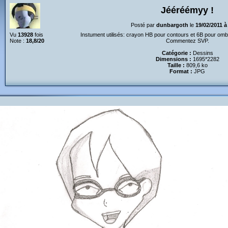
Jééréémyy !
Posté par
dunbargoth
le
19/02/2011 à
Vu
13928
fois
Instument utilisés: crayon HB pour contours et 6B pour omb
Note :
18,8/20
Commentez SVP.
Catégorie :
Dessins
Dimensions :
1695*2282
Taille :
809,6 ko
Format :
JPG