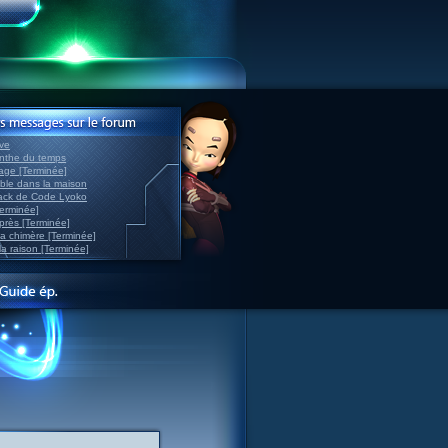
ve
inthe du temps
nage [Terminée]
able dans la maison
back de Code Lyoko
Terminée]
après [Terminée]
sa chimère [Terminée]
la raison [Terminée]