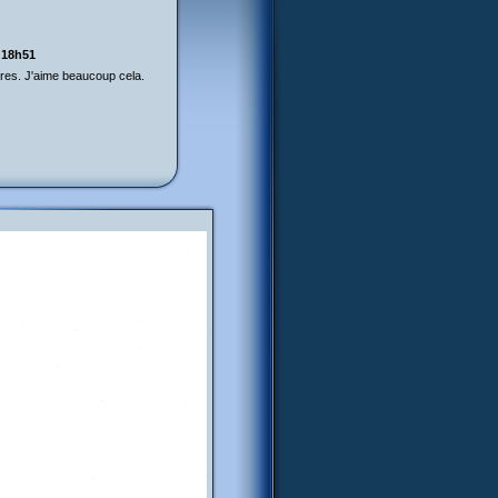
 18h51
res. J'aime beaucoup cela.