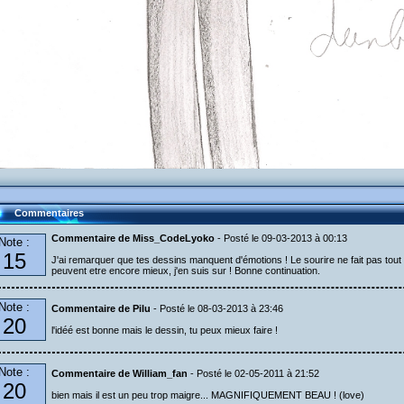
Commentaires
Commentaire de Miss_CodeLyoko
- Posté le 09-03-2013 à 00:13
Note :
15
J'ai remarquer que tes dessins manquent d'émotions ! Le sourire ne fait pas tout 
peuvent etre encore mieux, j'en suis sur ! Bonne continuation.
Note :
Commentaire de Pilu
- Posté le 08-03-2013 à 23:46
20
l'idéé est bonne mais le dessin, tu peux mieux faire !
Note :
Commentaire de William_fan
- Posté le 02-05-2011 à 21:52
20
bien mais il est un peu trop maigre... MAGNIFIQUEMENT BEAU ! (love)