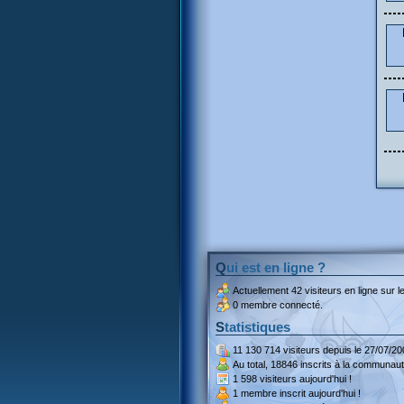
Qui est en ligne ?
Actuellement
42 visiteurs
en ligne sur le
0 membre connecté.
Statistiques
11 130 714 visiteurs
depuis le 27/07/20
Au total,
18846 inscrits
à la communaut
1 598 visiteurs
aujourd'hui !
1 membre inscrit
aujourd'hui !