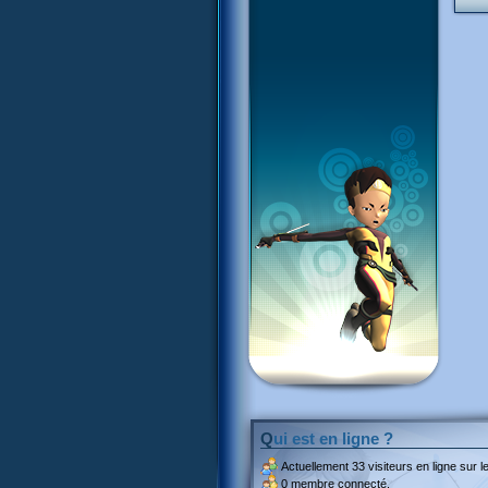
Qui est en ligne ?
Actuellement
33 visiteurs
en ligne sur le
0 membre connecté.