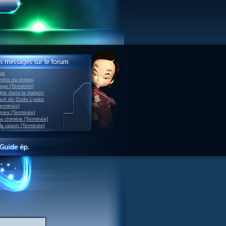
ve
inthe du temps
nage [Terminée]
able dans la maison
back de Code Lyoko
Terminée]
après [Terminée]
sa chimère [Terminée]
la raison [Terminée]