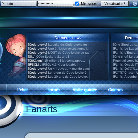
Mémoriser
[Code Lyoko]
La suite de Code Lyoko en ...
[One-Shot] La ca
[Code Lyoko]
Une émission exceptionnell...
[Fanfic] Le Labyr
[Code Lyoko]
L'OST de Code Lyoko se rap...
[Fanfic] L'Engre
[Site]
Code Lyoko a 21 ans !
[One-shot] Le di
[Créations]
10 millions ! (et compagnie...
Potentiel come 
[IFSCL]
L'IFSCL 4.6.X est jouable !
[Fanfic] Gnosis [
[Code Lyoko]
Un « nouveau » monde sans ...
[Fanfic] Dix ans 
[Code Lyoko]
Le retour de Code Lyoko ?
[Fanfic] Chacun 
[Code Lyoko]
Les 20 ans de Code Lyoko...
[Fanfic] À perdre 
Fanarts