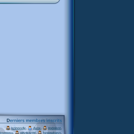
Derniers membres inscrits
,
,
,
kzinovvily
Avox
itgdqiixnr
,
,
,
ivymtqsu
pttytkdzmf
hzpjqwkwvv