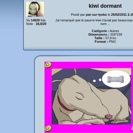
kiwi dormant
Posté par
pat-sur-lyoko
le
25/02/2011 à 
Vu
14620
fois
j'ai remarqué que le pauvre kiwi n'avait pas beaucoup
Note :
18,0/20
nom ...
Catégorie :
Autres
Dimensions :
318*239
Taille :
57,8 ko
Format :
PNG