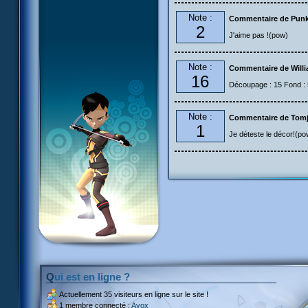
Note :
Commentaire de Pun
2
J'aime pas !(pow)
Note :
Commentaire de Will
16
Découpage : 15 Fond : 
Note :
Commentaire de Tom
1
Je déteste le décor!(po
Qui est en ligne ?
Actuellement
35 visiteurs
en ligne sur le site !
1 membre connecté :
Avox