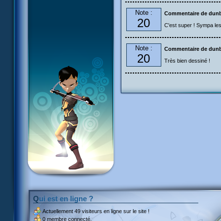
Note :
Commentaire de dun
20
C'est super ! Sympa les
Note :
Commentaire de dun
20
Très bien dessiné !
Qui est en ligne ?
Actuellement
49 visiteurs
en ligne sur le site !
0 membre connecté.