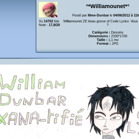
°*Williamounet*°
Posté par
Mme-Dunbar
le
04/06/2012 à 11
Vu
14702
fois
Williamounet ZE beau gosse of Code Lyoko. Vous
Note :
17,8/20
?
Catégorie :
Dessins
Dimensions :
2330*1700
Taille :
1,1 mo
Format :
JPG