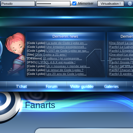
Mémoriser
[Code Lyoko]
La suite de Code Lyoko en ...
[One-Shot] La ca
[Code Lyoko]
Une émission exceptionnell...
[Fanfic] Le Labyr
[Code Lyoko]
L'OST de Code Lyoko se rap...
[Fanfic] L'Engre
[Site]
Code Lyoko a 21 ans !
[One-shot] Le di
[Créations]
10 millions ! (et compagnie...
Potentiel come 
[IFSCL]
L'IFSCL 4.6.X est jouable !
[Fanfic] Gnosis [
[Code Lyoko]
Un « nouveau » monde sans ...
[Fanfic] Dix ans 
[Code Lyoko]
Le retour de Code Lyoko ?
[Fanfic] Chacun 
[Code Lyoko]
Les 20 ans de Code Lyoko...
[Fanfic] À perdre 
Fanarts