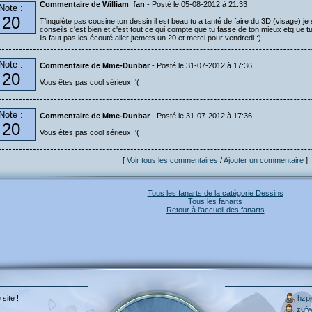
Commentaire de William_fan
- Posté le 05-08-2012 à 21:33
Note :
20
T'inquiète pas cousine ton dessin il est beau tu a tanté de faire du 3D (visage) je s
conseils c'est bien et c'est tout ce qui compte que tu fasse de ton mieux etq ue t
ils faut pas les écouté aller jtemets un 20 et merci pour vendredi :)
Note :
Commentaire de Mme-Dunbar
- Posté le 31-07-2012 à 17:36
20
Vous êtes pas cool sérieux :'(
Note :
Commentaire de Mme-Dunbar
- Posté le 31-07-2012 à 17:36
20
Vous êtes pas cool sérieux :'(
[
Voir tous les commentaires
/
Ajouter un commentaire
]
Tous les fanarts de la catégorie Dessins
Tous les fanarts
Retour à l'accueil des fanarts
 site !
hzp
zuf