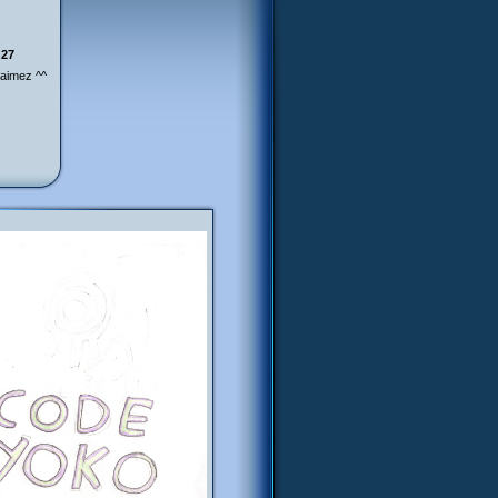
h27
 aimez ^^