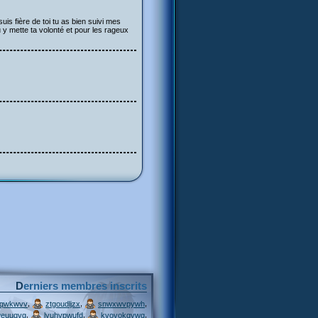
uis fière de toi tu as bien suivi mes
u y mette ta volonté et pour les rageux
Derniers membres inscrits
,
,
,
jqwkwvv
ztgoudljzx
snwxwvpywh
,
,
,
weuuqvg
lyuhypwufd
kvovokqvwq