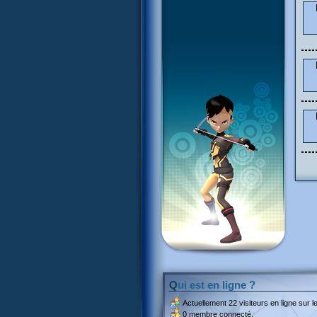
Qui est en ligne ?
Actuellement
22 visiteurs
en ligne sur le
0 membre connecté.