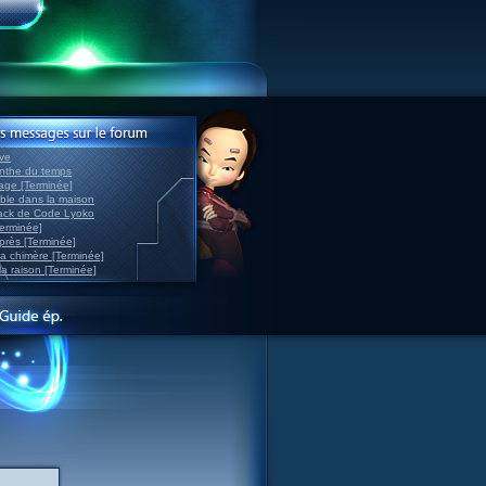
ve
inthe du temps
nage [Terminée]
able dans la maison
back de Code Lyoko
Terminée]
après [Terminée]
sa chimère [Terminée]
la raison [Terminée]