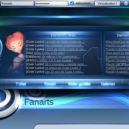
Mémoriser
[Code Lyoko]
La suite de Code Lyoko en ...
[One-Shot] La ca
[Code Lyoko]
Une émission exceptionnell...
[Fanfic] Le Labyr
[Code Lyoko]
L'OST de Code Lyoko se rap...
[Fanfic] L'Engre
[Site]
Code Lyoko a 21 ans !
[One-shot] Le di
[Créations]
10 millions ! (et compagnie...
Potentiel come 
[IFSCL]
L'IFSCL 4.6.X est jouable !
[Fanfic] Gnosis [
[Code Lyoko]
Un « nouveau » monde sans ...
[Fanfic] Dix ans 
[Code Lyoko]
Le retour de Code Lyoko ?
[Fanfic] Chacun 
[Code Lyoko]
Les 20 ans de Code Lyoko...
[Fanfic] À perdre 
Fanarts