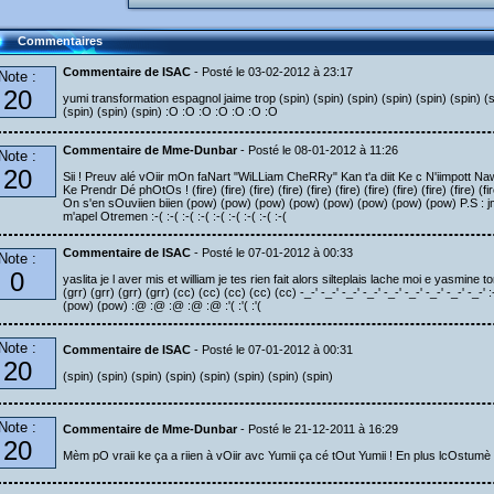
Commentaires
Commentaire de ISAC
- Posté le 03-02-2012 à 23:17
Note :
20
yumi transformation espagnol jaime trop (spin) (spin) (spin) (spin) (spin) (spin) (sp
(spin) (spin) (spin) :O :O :O :O :O :O :O
Commentaire de Mme-Dunbar
- Posté le 08-01-2012 à 11:26
Note :
20
Sii ! Preuv alé vOiir mOn faNart "WiLLiam CheRRy" Kan t'a diit Ke c N'iimpott NawO
Ke Prendr Dé phOtOs ! (fire) (fire) (fire) (fire) (fire) (fire) (fire) (fire) (fire) (fire) (
On s'en sOuviien biien (pow) (pow) (pow) (pow) (pow) (pow) (pow) (pow) P.S :
m'apel Otremen :-( :-( :-( :-( :-( :-( :-( :-( :-(
Commentaire de ISAC
- Posté le 07-01-2012 à 00:33
Note :
0
yaslita je l aver mis et william je tes rien fait alors silteplais lache moi e yasmin
(grr) (grr) (grr) (grr) (cc) (cc) (cc) (cc) (cc) -_-' -_-' -_-' -_-' -_-' -_-' -_-' -_-' -_-
(pow) (pow) :@ :@ :@ :@ :@ :'( :'( :'(
Note :
Commentaire de ISAC
- Posté le 07-01-2012 à 00:31
20
(spin) (spin) (spin) (spin) (spin) (spin) (spin) (spin)
Note :
Commentaire de Mme-Dunbar
- Posté le 21-12-2011 à 16:29
20
Mèm pO vraii ke ça a riien à vOiir avc Yumii ça cé tOut Yumii ! En plus lcOstumè 