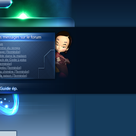
ve
inthe du temps
nage [Terminée]
able dans la maison
back de Code Lyoko
Terminée]
après [Terminée]
sa chimère [Terminée]
la raison [Terminée]