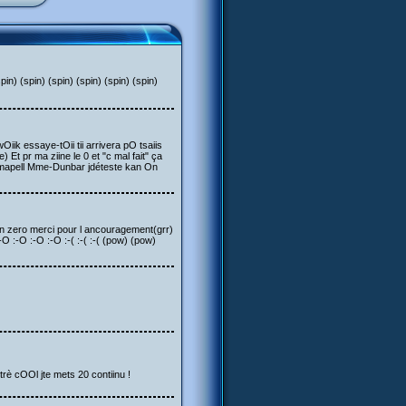
in) (spin) (spin) (spin) (spin) (spin)
iik essaye-tOii tii arrivera pO tsaiis
fire) Et pr ma ziine le 0 et "c mal fait" ça
 jmapell Mme-Dunbar jdéteste kan On
e ton zero merci pour l ancouragement(grr)
' :-O :-O :-O :-O :-( :-( :-( (pow) (pow)
trè cOOl jte mets 20 contiinu !