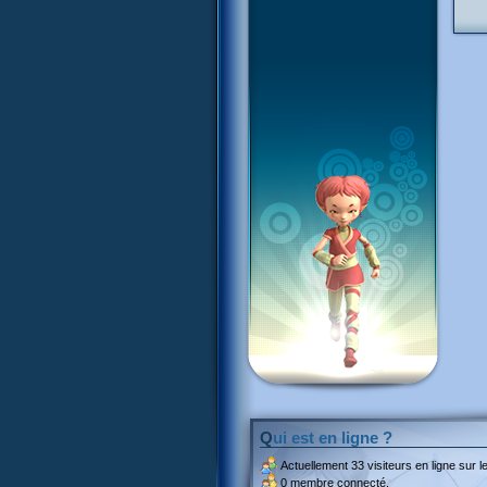
Qui est en ligne ?
Actuellement
33 visiteurs
en ligne sur le
0 membre connecté.