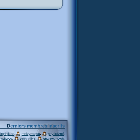
Derniers membres inscrits
,
,
,
itgdqiixnr
msivymtqsu
pttytkdzmf
,
,
,
jqwkwvv
ztgoudljzx
snwxwvpywh