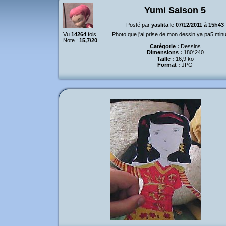
Yumi Saison 5
Posté par
yaslita
le
07/12/2011 à 15h43
Vu
14264
fois
Photo que j'ai prise de mon dessin ya pa5 minu
Note :
15,7/20
Catégorie :
Dessins
Dimensions :
180*240
Taille :
16,9 ko
Format :
JPG