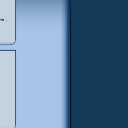
tes...