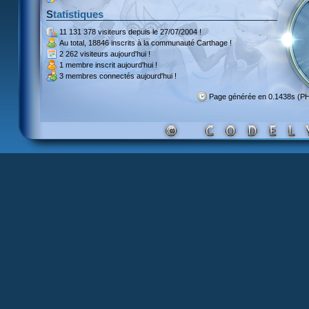
Statistiques
11 131 378 visiteurs
depuis le 27/07/2004 !
Au total,
18846 inscrits
à la communauté Carthage !
2 262 visiteurs
aujourd'hui !
1 membre inscrit
aujourd'hui !
3 membres
connectés aujourd'hui !
Page générée en 0.1438s (P