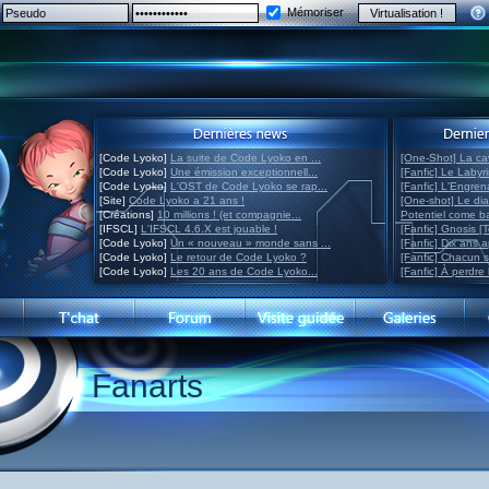
Mémoriser
[Code Lyoko]
La suite de Code Lyoko en ...
[One-Shot] La ca
[Code Lyoko]
Une émission exceptionnell...
[Fanfic] Le Labyr
[Code Lyoko]
L'OST de Code Lyoko se rap...
[Fanfic] L'Engre
[Site]
Code Lyoko a 21 ans !
[One-shot] Le di
[Créations]
10 millions ! (et compagnie...
Potentiel come 
[IFSCL]
L'IFSCL 4.6.X est jouable !
[Fanfic] Gnosis [
[Code Lyoko]
Un « nouveau » monde sans ...
[Fanfic] Dix ans 
[Code Lyoko]
Le retour de Code Lyoko ?
[Fanfic] Chacun 
[Code Lyoko]
Les 20 ans de Code Lyoko...
[Fanfic] À perdre 
Fanarts