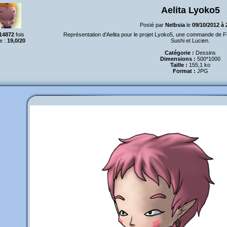
Aelita Lyoko5
Posté par
Nelbsia
le
09/10/2012 à
14872
fois
Représentation d'Aelita pour le projet Lyoko5, une commande de Fi
e :
19,0/20
Sushi et Lucien.
Catégorie :
Dessins
Dimensions :
500*1000
Taille :
155,1 ko
Format :
JPG