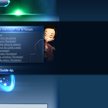
ve
inthe du temps
nage [Terminée]
able dans la maison
back de Code Lyoko
Terminée]
après [Terminée]
sa chimère [Terminée]
la raison [Terminée]