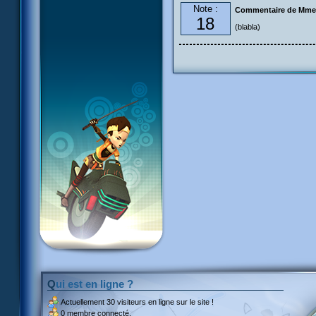
Note :
Commentaire de Mme
18
(blabla)
Qui est en ligne ?
Actuellement
30 visiteurs
en ligne sur le site !
0 membre connecté.