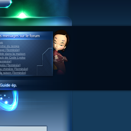
ve
inthe du temps
nage [Terminée]
able dans la maison
back de Code Lyoko
Terminée]
après [Terminée]
sa chimère [Terminée]
la raison [Terminée]