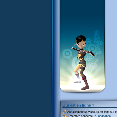
Qui est en ligne ?
Actuellement
55 visiteurs
en ligne sur le
1 membre connecté :
sLundpabda