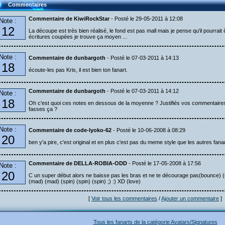
Commentaires
Commentaire de KiwiRockStar
- Posté le 29-05-2011 à 12:08
Note :
12
La découpe est très bien réalisé, le fond est pas mall mais je pense qu'il pourrait
écritures coupées je trouve ça moyen ...
Note :
Commentaire de dunbargoth
- Posté le 07-03-2011 à 14:13
18
écoute-les pas Kris, il est bien ton fanart.
Commentaire de dunbargoth
- Posté le 07-03-2011 à 14:12
Note :
18
Oh c'est quoi ces notes en dessous de la moyenne ? Justifiés vos commentaires
fasses ça ?
Note :
Commentaire de code-lyoko-62
- Posté le 10-06-2008 à 08:29
20
ben y'a pire, c'est original et en plus c'est pas du meme style que les autres fanar
Commentaire de DELLA-ROBIA-ODD
- Posté le 17-05-2008 à 17:56
Note :
20
C un super début alors ne baisse pas les bras et ne te décourage pas(bounce) (cc) ;
(mad) (mad) (spin) (spin) (spin) ;) :) XD (love)
[
Voir tous les commentaires
/
Ajouter un commentaire
]
Tous les fanarts de la catégorie Avatars/Signatures