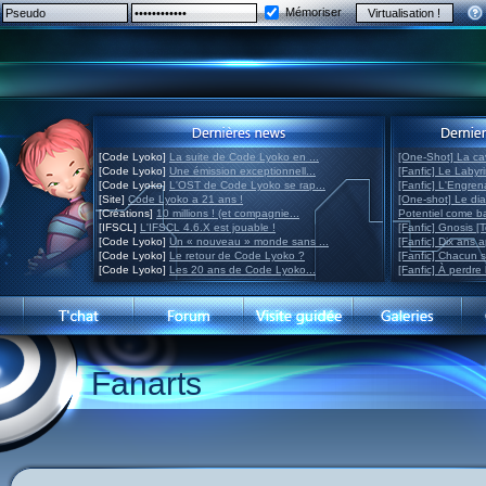
Mémoriser
[Code Lyoko]
La suite de Code Lyoko en ...
[One-Shot] La ca
[Code Lyoko]
Une émission exceptionnell...
[Fanfic] Le Labyr
[Code Lyoko]
L'OST de Code Lyoko se rap...
[Fanfic] L'Engre
[Site]
Code Lyoko a 21 ans !
[One-shot] Le di
[Créations]
10 millions ! (et compagnie...
Potentiel come 
[IFSCL]
L'IFSCL 4.6.X est jouable !
[Fanfic] Gnosis [
[Code Lyoko]
Un « nouveau » monde sans ...
[Fanfic] Dix ans 
[Code Lyoko]
Le retour de Code Lyoko ?
[Fanfic] Chacun 
[Code Lyoko]
Les 20 ans de Code Lyoko...
[Fanfic] À perdre 
Fanarts