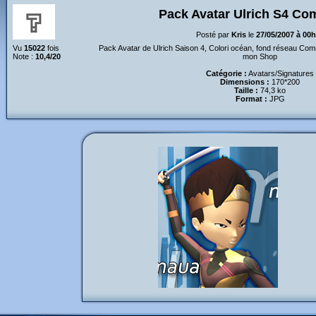
Pack Avatar Ulrich S4 C
Posté par
Kris
le
27/05/2007 à 00
Vu
15022
fois
Pack Avatar de Ulrich Saison 4, Colori océan, fond réseau C
Note :
10,4/20
mon Shop
Catégorie :
Avatars/Signatures
Dimensions :
170*200
Taille :
74,3 ko
Format :
JPG