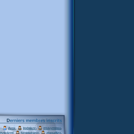
Derniers membres inscrits
,
,
,
Avox
itgdqiixnr
msivymtqsu
,
,
,
ttytkdzmf
hzpjqwkwvv
ztgoudljzx