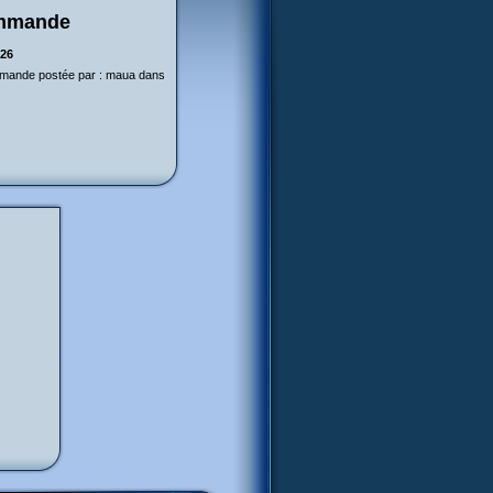
ommande
h26
ommande postée par : maua dans