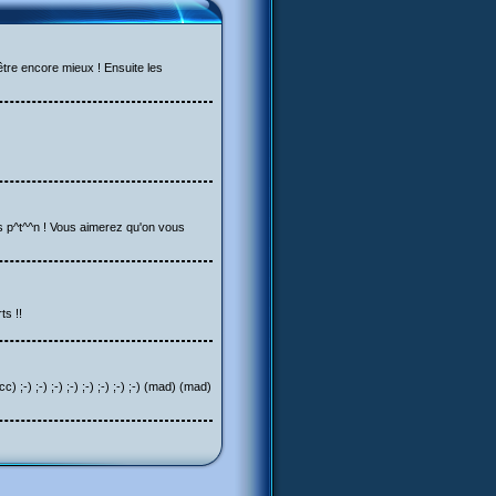
 être encore mieux ! Ensuite les
 p^t^^n ! Vous aimerez qu'on vous
ts !!
-) ;-) ;-) ;-) ;-) ;-) ;-) ;-) (mad) (mad)