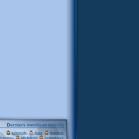
Derniers membres inscrits
,
,
,
kzinovvily
Avox
itgdqiixnr
,
,
,
ivymtqsu
pttytkdzmf
hzpjqwkwvv