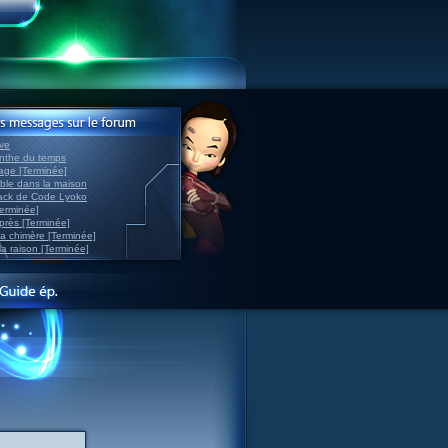
ve
inthe du temps
nage [Terminée]
able dans la maison
back de Code Lyoko
Terminée]
après [Terminée]
sa chimère [Terminée]
la raison [Terminée]