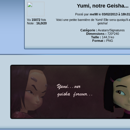
Yumi, notre Geisha...
Posté par
me98
le
03/02/2013 à 18h31
Vu
15072
fois
Voici une petite bannière de Yumi! Elle sera quoiqu'il
Note :
16,0/20
geisha!
Catégorie :
Avatars/Signatures
Dimensions :
720*240
Taille :
144,3 ko
Format :
PNG