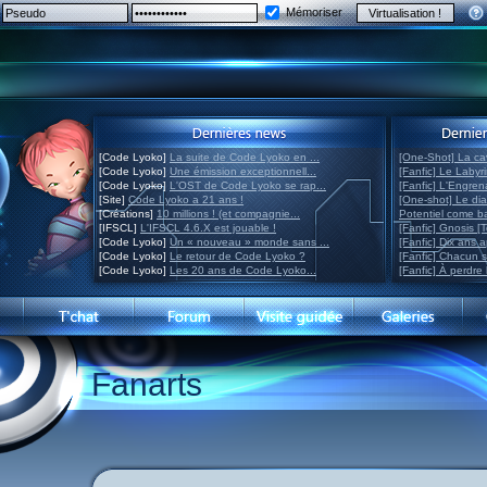
Mémoriser
[Code Lyoko]
La suite de Code Lyoko en ...
[One-Shot] La ca
[Code Lyoko]
Une émission exceptionnell...
[Fanfic] Le Labyr
[Code Lyoko]
L'OST de Code Lyoko se rap...
[Fanfic] L'Engre
[Site]
Code Lyoko a 21 ans !
[One-shot] Le di
[Créations]
10 millions ! (et compagnie...
Potentiel come 
[IFSCL]
L'IFSCL 4.6.X est jouable !
[Fanfic] Gnosis [
[Code Lyoko]
Un « nouveau » monde sans ...
[Fanfic] Dix ans 
[Code Lyoko]
Le retour de Code Lyoko ?
[Fanfic] Chacun 
[Code Lyoko]
Les 20 ans de Code Lyoko...
[Fanfic] À perdre 
Fanarts