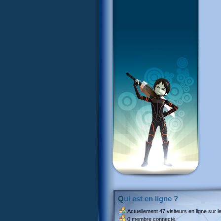
Qui est en ligne ?
Actuellement
47 visiteurs
en ligne sur le
0 membre connecté.