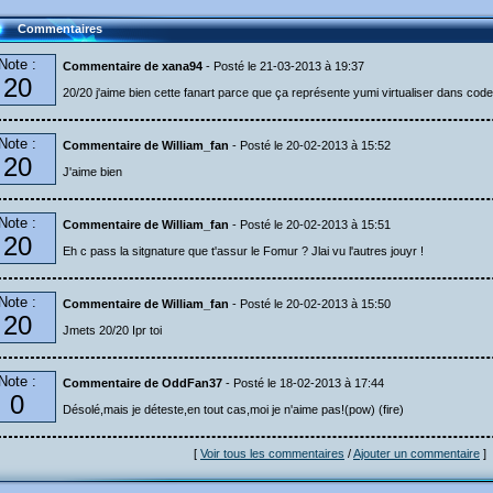
Commentaires
Note :
Commentaire de xana94
- Posté le 21-03-2013 à 19:37
20
20/20 j'aime bien cette fanart parce que ça représente yumi virtualiser dans code
Note :
Commentaire de William_fan
- Posté le 20-02-2013 à 15:52
20
J'aime bien
Note :
Commentaire de William_fan
- Posté le 20-02-2013 à 15:51
20
Eh c pass la sitgnature que t'assur le Fomur ? Jlai vu l'autres jouyr !
Note :
Commentaire de William_fan
- Posté le 20-02-2013 à 15:50
20
Jmets 20/20 Ipr toi
Note :
Commentaire de OddFan37
- Posté le 18-02-2013 à 17:44
0
Désolé,mais je déteste,en tout cas,moi je n'aime pas!(pow) (fire)
[
Voir tous les commentaires
/
Ajouter un commentaire
]