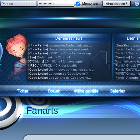
Mémoriser
[Code Lyoko]
La suite de Code Lyoko en ...
[One-Shot] La ca
[Code Lyoko]
Une émission exceptionnell...
[Fanfic] Le Labyr
[Code Lyoko]
L'OST de Code Lyoko se rap...
[Fanfic] L'Engre
[Site]
Code Lyoko a 21 ans !
[One-shot] Le di
[Créations]
10 millions ! (et compagnie...
Potentiel come 
[IFSCL]
L'IFSCL 4.6.X est jouable !
[Fanfic] Gnosis [
[Code Lyoko]
Un « nouveau » monde sans ...
[Fanfic] Dix ans 
[Code Lyoko]
Le retour de Code Lyoko ?
[Fanfic] Chacun 
[Code Lyoko]
Les 20 ans de Code Lyoko...
[Fanfic] À perdre 
Fanarts