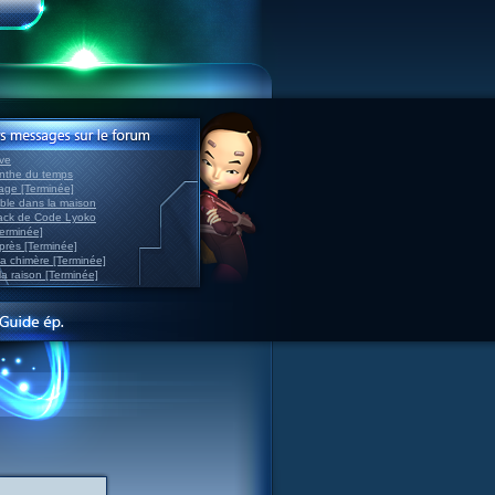
ve
inthe du temps
nage [Terminée]
able dans la maison
back de Code Lyoko
Terminée]
après [Terminée]
sa chimère [Terminée]
la raison [Terminée]