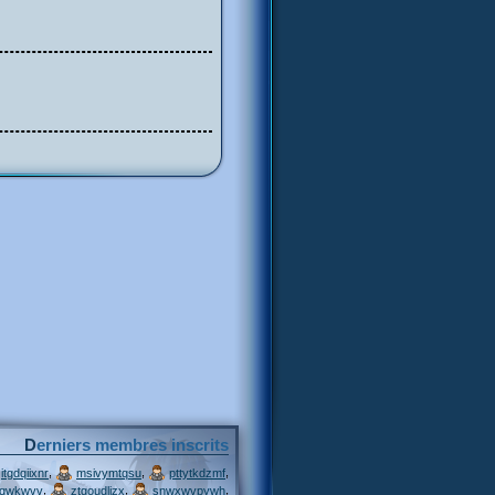
Derniers membres inscrits
,
,
,
itgdqiixnr
msivymtqsu
pttytkdzmf
,
,
,
jqwkwvv
ztgoudljzx
snwxwvpywh