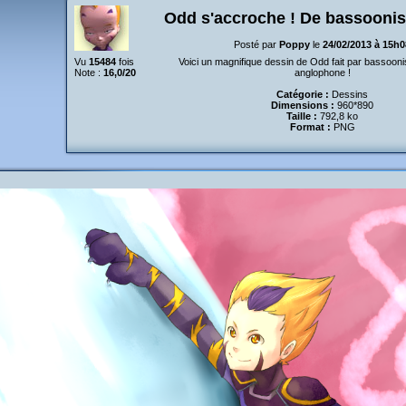
Odd s'accroche ! De bassoonis
Posté par
Poppy
le
24/02/2013 à 15h0
Vu
15484
fois
Voici un magnifique dessin de Odd fait par bassoonis
Note :
16,0/20
anglophone !
Catégorie :
Dessins
Dimensions :
960*890
Taille :
792,8 ko
Format :
PNG