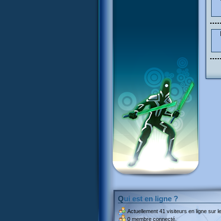
Qui est en ligne ?
Actuellement
41 visiteurs
en ligne sur le
0 membre connecté.