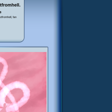
tfromhell.
8
tfromhell, fan