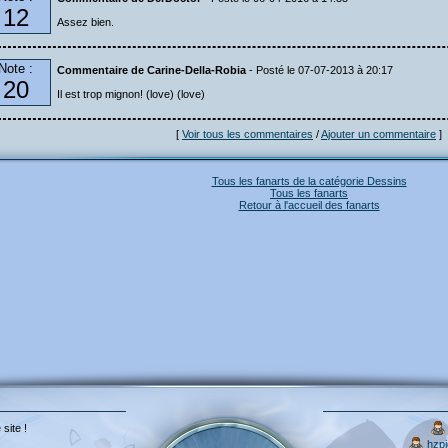
12
Assez bien.
Note :
Commentaire de Carine-Della-Robia
- Posté le 07-07-2013 à 20:17
20
Il est trop mignon! (love) (love)
[
Voir tous les commentaires
/
Ajouter un commentaire
]
Tous les fanarts de la catégorie Dessins
Tous les fanarts
Retour à l'accueil des fanarts
 site !
hzp