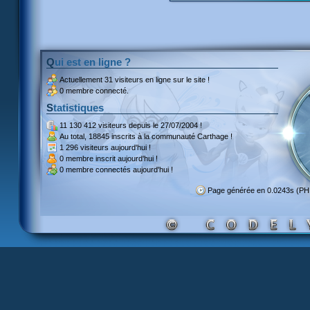
Qui est en ligne ?
Actuellement
31 visiteurs
en ligne sur le site !
0 membre connecté.
Statistiques
11 130 412 visiteurs
depuis le 27/07/2004 !
Au total,
18845 inscrits
à la communauté Carthage !
1 296 visiteurs
aujourd'hui !
0 membre inscrit
aujourd'hui !
0 membre
connectés aujourd'hui !
Page générée en 0.0243s (P