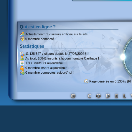
Qui est en ligne ?
Actuellement
31 visiteurs
en ligne sur le site !
0 membre connecté.
Statistiques
11 128 647 visiteurs
depuis le 27/07/2004 !
Au total,
18841 inscrits
à la communauté Carthage !
1 300 visiteurs
aujourd'hui !
0 membre inscrit
aujourd'hui !
0 membre
connectés aujourd'hui !
Page générée en 0.1357s (P