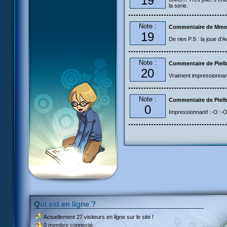
19
la serie.
Note :
Commentaire de Mme
19
De rien P.S : la joue d'A
Note :
Commentaire de Piel
20
Vraiment impressionnant l
Note :
Commentaire de Piel
0
Impressionnant! :-O :-O
Qui est en ligne ?
Actuellement
27 visiteurs
en ligne sur le site !
0 membre connecté.