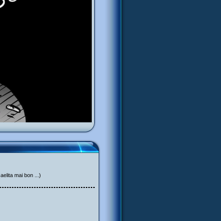
aelita mai bon ...)