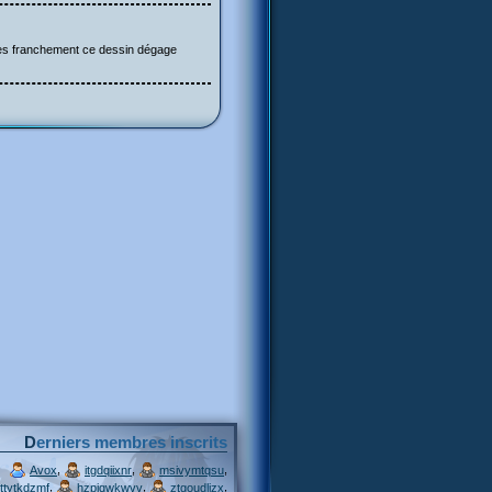
larmes franchement ce dessin dégage
Derniers membres inscrits
,
,
,
Avox
itgdqiixnr
msivymtqsu
,
,
,
ttytkdzmf
hzpjqwkwvv
ztgoudljzx