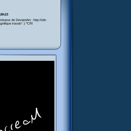
 18h23
ntueux de DeviantArt : http://stb-
ifique travail ! :) *CRI