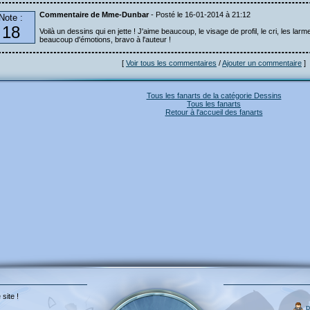
Commentaire de Mme-Dunbar
- Posté le 16-01-2014 à 21:12
Note :
18
Voilà un dessins qui en jette ! J'aime beaucoup, le visage de profil, le cri, les 
beaucoup d'émotions, bravo à l'auteur !
[
Voir tous les commentaires
/
Ajouter un commentaire
]
Tous les fanarts de la catégorie Dessins
Tous les fanarts
Retour à l'accueil des fanarts
 site !
p