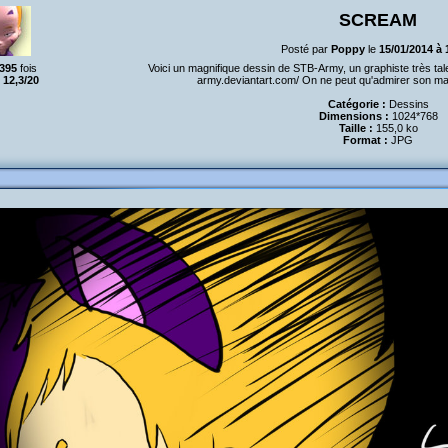
SCREAM
Posté par
Poppy
le
15/01/2014 à
395
fois
Voici un magnifique dessin de STB-Army, un graphiste très tale
:
12,3/20
army.deviantart.com/ On ne peut qu'admirer son magn
Catégorie :
Dessins
Dimensions :
1024*768
Taille :
155,0 ko
Format :
JPG