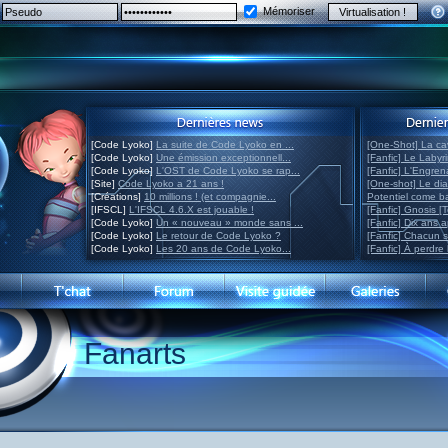
Mémoriser
[Code Lyoko]
La suite de Code Lyoko en ...
[One-Shot] La ca
[Code Lyoko]
Une émission exceptionnell...
[Fanfic] Le Labyr
[Code Lyoko]
L'OST de Code Lyoko se rap...
[Fanfic] L'Engre
[Site]
Code Lyoko a 21 ans !
[One-shot] Le di
[Créations]
10 millions ! (et compagnie...
Potentiel come 
[IFSCL]
L'IFSCL 4.6.X est jouable !
[Fanfic] Gnosis [
[Code Lyoko]
Un « nouveau » monde sans ...
[Fanfic] Dix ans 
[Code Lyoko]
Le retour de Code Lyoko ?
[Fanfic] Chacun 
[Code Lyoko]
Les 20 ans de Code Lyoko...
[Fanfic] À perdre 
Fanarts