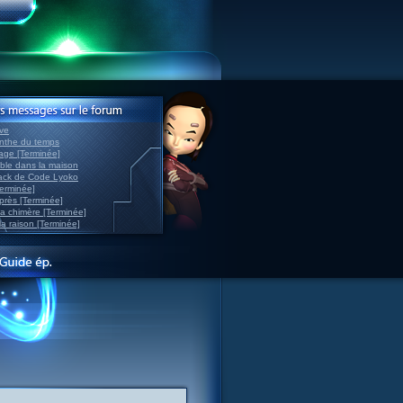
ve
inthe du temps
nage [Terminée]
able dans la maison
back de Code Lyoko
Terminée]
après [Terminée]
sa chimère [Terminée]
la raison [Terminée]