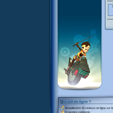
Qui est en ligne ?
Actuellement
26 visiteurs
en ligne sur le
0 membre connecté.