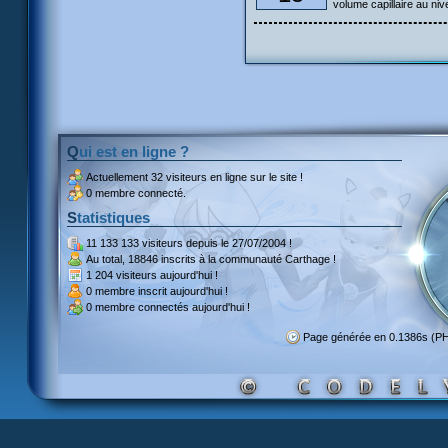
volume capillaire au ni
Qui est en ligne ?
Actuellement
32 visiteurs
en ligne sur le site !
0 membre connecté.
Statistiques
11 133 133 visiteurs
depuis le 27/07/2004 !
Au total,
18846 inscrits
à la communauté Carthage !
1 204 visiteurs
aujourd'hui !
0 membre inscrit
aujourd'hui !
0 membre
connectés aujourd'hui !
Page générée en 0.1386s (P