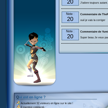
20
J'adore toujours autant.
Note :
Commentaire de The
20
oué je vais la corriger
Note :
Commentaire de Yum
20
Super beau Je veux pas j
Qui est en ligne ?
Actuellement
32 visiteurs
en ligne sur le site !
0 membre connecté.