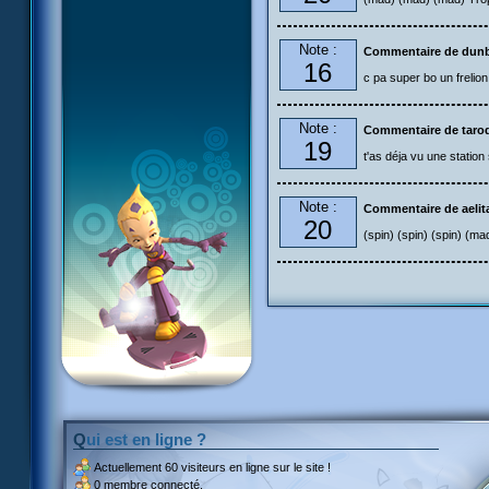
Note :
Commentaire de dun
16
c pa super bo un frelion m
Note :
Commentaire de taro
19
t'as déja vu une station
Note :
Commentaire de aelit
20
(spin) (spin) (spin) (m
Qui est en ligne ?
Actuellement
60 visiteurs
en ligne sur le site !
0 membre connecté.