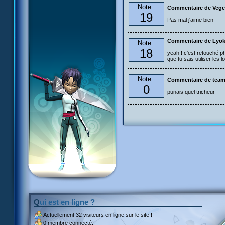
Note :
Commentaire de Vege
19
Pas mal j'aime bien
Commentaire de Lyo
Note :
18
yeah ! c'est retouché ph
que tu sais utiliser les l
Note :
Commentaire de tea
0
punais quel tricheur
Qui est en ligne ?
Actuellement
32 visiteurs
en ligne sur le site !
0 membre connecté.