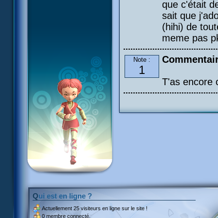
que c'était d
sait que j'ad
(hihi) de to
meme pas pk 
Commentaire
Note :
1
T'as encore 
Qui est en ligne ?
Actuellement
25 visiteurs
en ligne sur le site !
0 membre connecté.