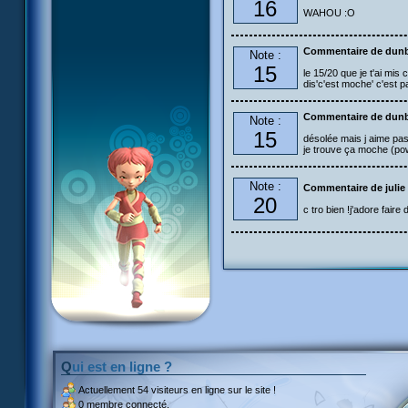
16
WAHOU :O
Commentaire de dun
Note :
15
le 15/20 que je t'ai mis 
dis'c'est moche' c'est p
Commentaire de dun
Note :
15
désolée mais j aime pas
je trouve ça moche (po
Note :
Commentaire de julie
20
c tro bien !j'adore faire 
Qui est en ligne ?
Actuellement
54 visiteurs
en ligne sur le site !
0 membre connecté.