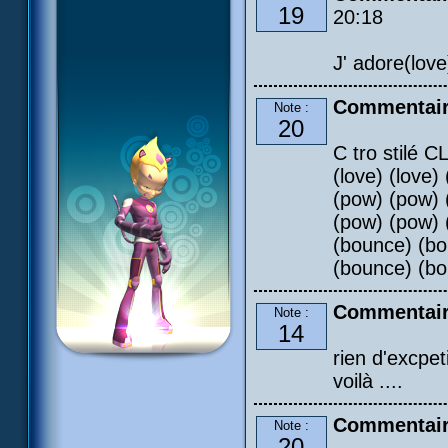
19
20:18
J' adore(love
Commentaire
Note :
20
C tro stilé CL
(love) (love
(pow) (pow) 
(pow) (pow) 
(bounce) (bo
(bounce) (bo
Commentair
Note :
14
rien d'excpeti
voilà ....
Commentaire
Note :
20