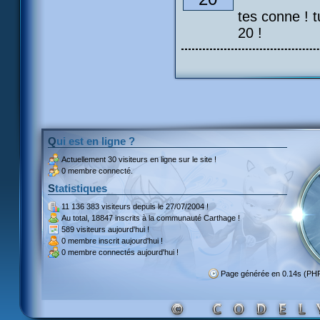
tes conne ! 
20 !
Qui est en ligne ?
Actuellement
30 visiteurs
en ligne sur le site !
0 membre connecté.
Statistiques
11 136 383 visiteurs
depuis le 27/07/2004 !
Au total,
18847 inscrits
à la communauté Carthage !
589 visiteurs
aujourd'hui !
0 membre inscrit
aujourd'hui !
0 membre
connectés aujourd'hui !
Page générée en 0.14s (PH