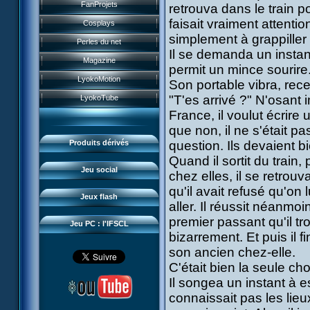
Historique
FanProjets
retrouva dans le train 
Form Anti-XANA
Livres
Les personnages
faisait vraiment attentio
Cosplays
Frôlion Attack
Jeux vidéo
simplement à grappille
Les pouvoirs
Perles du net
Mort des frelions
Jeux et jouets
Il se demanda un instant 
Guide du jeu
Magazine
Monster Swarm
permit un mince sourire. I
Jeu de cartes
Missions
LyokoMotion
Son portable vibra, rec
Course 2
Goodies
Présentation
Monstres
"T'es arrivé ?" N'osant 
LyokoTube
Aelita's Battle
Divers
News IFSCL
France, il voulut écrir
Cartes & galerie
Odd's Battle
Catalogue
que non, il ne s'était p
Le créateur
Communauté
Code Lyoko's Galaxy
Produits dérivés
question. Ils devaient b
Médias
3D Duo
Quand il sortit du train
Manta Bomber
Questions fréquentes
Jeu social
chez elles, il se retrouv
Sector 2 Escape
Téléchargements
qu'il avait refusé qu'on 
Jeux flash
aller. Il réussit néanmo
Réseau IFSCL
premier passant qu'il tro
Jeu PC : l'IFSCL
bizarrement. Et puis il f
son ancien chez-elle.
C'était bien la seule c
Il songea un instant à e
connaissait pas les lieux,