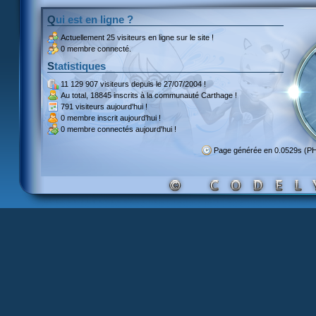
Qui est en ligne ?
Actuellement
25 visiteurs
en ligne sur le site !
0 membre connecté.
Statistiques
11 129 907 visiteurs
depuis le 27/07/2004 !
Au total,
18845 inscrits
à la communauté Carthage !
791 visiteurs
aujourd'hui !
0 membre inscrit
aujourd'hui !
0 membre
connectés aujourd'hui !
Page générée en 0.0529s (P