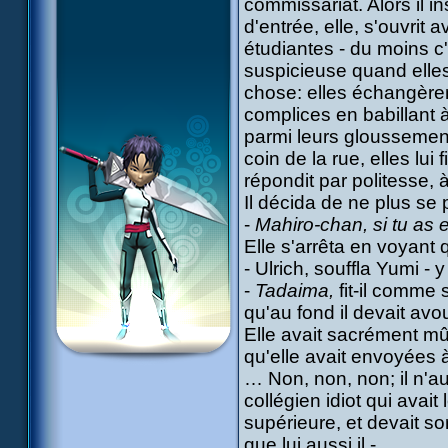
commissariat. Alors il in
d'entrée, elle, s'ouvrit a
étudiantes - du moins c'
suspicieuse quand elles
chose: elles échangèren
complices en babillant à
parmi leurs gloussement
coin de la rue, elles lui
répondit par politesse,
Il décida de ne plus se 
-
Mahiro-chan, si tu as e
Elle s'arrêta en voyant q
- Ulrich, souffla Yumi - 
-
Tadaima,
fit-il comme 
qu'au fond il devait avoue
Elle avait sacrément mûri
qu'elle avait envoyées à
… Non, non, non; il n'aur
collégien idiot qui avait 
supérieure, et devait s
que lui aussi il -