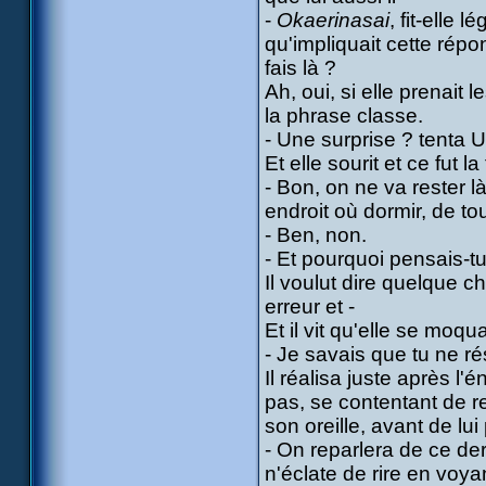
-
Okaerinasai
, fit-elle 
qu'impliquait cette rép
fais là ?
Ah, oui, si elle prenait l
la phrase classe.
- Une surprise ? tenta Ul
Et elle sourit et ce fut 
- Bon, on ne va rester l
endroit où dormir, de to
- Ben, non.
- Et pourquoi pensais-tu 
Il voulut dire quelque ch
erreur et -
Et il vit qu'elle se moqu
- Je savais que tu ne ré
Il réalisa juste après l'
pas, se contentant de 
son oreille, avant de l
- On reparlera de ce dern
n'éclate de rire en voyan