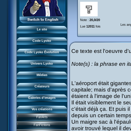
Monstres
XANA
L'équipe
Lieux
Monstres
LyokoRéseau
Garage Kids
Dossiers
Note :
20,0/20
Lieux
Professionnels
Bande dessinée
Les ang
Lyokostats
Lue
12011
fois
Musiques
Dossiers
Le site
CL Chronicles
Historique CL
Vidéos
Lyokostats
Évènements CL
Code Lyoko
Renders & images HD
Histoire CLE
Source d'inspiration
Ce texte est l'oeuvre d
Conceptuels
Code Lyoko Évolution
Moonscoop
Interviews
Accueil
Revue de presse
Note(s) : la phrase en i
Norimage
Univers Lyoko
Code Lyoko
Subdigitals US
Créateurs CL
Évolution (Terre)
Médias
Créateurs CLE
L'aéroport était gigant
Évolution (Virtuel)
Créateurs
capitale; mais d'après c
Renders & images HD
étaient à l'image de l'u
Galeries d'images
Il était visiblement le 
c'était déjà ça. Et puis i
Vos créations
Jeu FR3
depuis un certain temp
FanArts
Course CL
DVD et vidéos
Un maigre sac à l'épaule
Présentation
FanFictions
avoir trouvé lequel il d
Perdus ds Lyoko
CD et singles