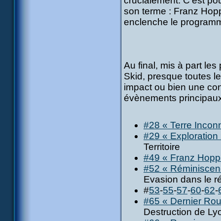
crucialement. C'est pou
son terme : Franz Hoppe
enclenche le programme
Au final, mis à part l
Skid, presque toutes les
impact ou bien une con
évènements principaux 
#28 « Terre Incon
#29 « Exploration
Territoire
#49 « Franz Hopp
#52 « Réminiscen
Evasion dans le ré
#
53
-
55
-
57
-
60
-
62
-
#65 « Dernier Ro
Destruction de Ly