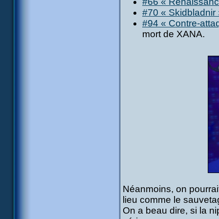
#66 « Renaissanc
#70 « Skidbladnir
#94 « Contre-atta
mort de XANA.
Néanmoins, on pourrait
lieu comme le sauveta
On a beau dire, si la ni