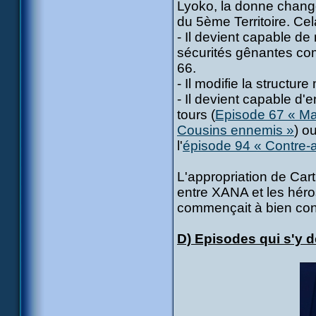
Lyoko, la donne chang
du 5ème Territoire. Cel
- Il devient capable de 
sécurités gênantes com
66.
- Il modifie la structu
- Il devient capable d'e
tours (
Episode 67 « Ma
Cousins ennemis »
) o
l'
épisode 94 « Contre-
L'appropriation de Car
entre XANA et les héros
commençait à bien con
D) Episodes qui s'y d