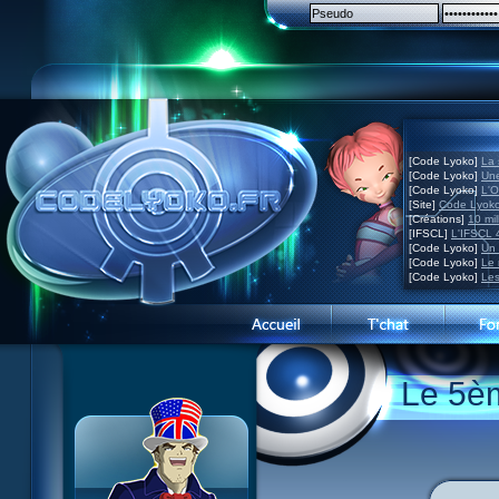
[Code Lyoko]
La 
[Code Lyoko]
Une
[Code Lyoko]
L'O
[Site]
Code Lyoko
[Créations]
10 mil
[IFSCL]
L'IFSCL 4
[Code Lyoko]
Un 
[Code Lyoko]
Le 
[Code Lyoko]
Les
Présentation du site
Le 5èm
Visite guidée
Inscription
Contact
Concours