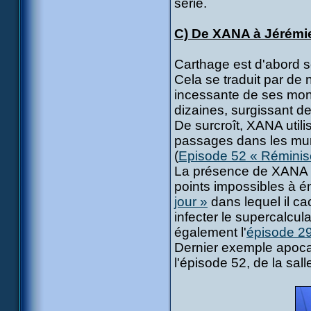
série.
C) De XANA à Jérémi
Carthage est d'abord s
Cela se traduit par de n
incessante de ses mon
dizaines, surgissant de
De surcroît, XANA utilis
passages dans les murs
(
Episode 52 « Rémini
La présence de XANA pe
points impossibles à é
jour »
dans lequel il ca
infecter le supercalcu
également l'
épisode 29
Dernier exemple apoca
l'épisode 52, de la sall