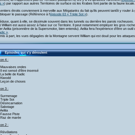
s »
) par rapport aux autres Territoires de surface où les Krabes font partie de la faune locale.
entiers étroits conviennent à merveille aux Mégatanks du fait qu'ils peuvent tantôt y rouler à gr
bloquer le passage (Référence à l'
épisode 63 « Triple Sot »
).
duse, quant à elle, se dissimule souvent dans les tunnels ou derrière les parois rocheuses.
ti William est aussi assez à l'aise sur ce Territoire. Il peut notamment employer les gros ro
r Aelita (prisonnière de la Supersmoke, bien entendu). Aelita fera l'expérience d'être un outil 
adic »
.
mis à part, les vues dégagées de la Montagne servent William qui est doué pour les attaques 
Episodes qui s'y déroulent
on 4 :
 Mauvaises ondes
Il est sensé d'être insensé
La belle de Kadic
 Kiwodd
 Leçon de choses
on 3 :
 Surmenage
Triple Sot
 Désincarnation
 Sabotage
Aelita
 Fausse Piste
 Raz de marée
on 2 :
 Révélations