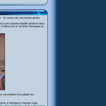
e : Un vaste ciel, une brume qui les
ste à une superbe bataille aérienne dans
rôlions sur le Territoire Montagne et
.
eur permettent d'escalader les
monts à l'ambiance chinoise mais,
55 « Raz de Marée »
et
91 « Mauvaises