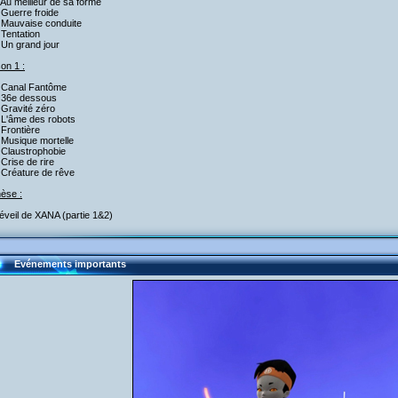
Au meilleur de sa forme
 Guerre froide
 Mauvaise conduite
Tentation
 Un grand jour
on 1 :
 Canal Fantôme
 36e dessous
 Gravité zéro
 L'âme des robots
Frontière
 Musique mortelle
 Claustrophobie
Crise de rire
 Créature de rêve
èse :
éveil de XANA (partie 1&2)
Evénements importants