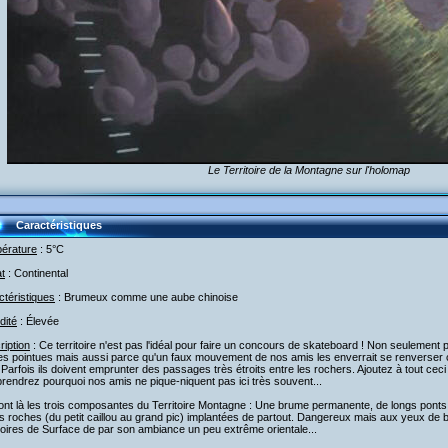
Le Territoire de la Montagne sur l'holomap
Caractéristiques
érature
: 5°C
t
: Continental
téristiques
: Brumeux comme une aube chinoise
dité
: Élevée
iption
: Ce territoire n'est pas l'idéal pour faire un concours de skateboard ! Non seulement 
res pointues mais aussi parce qu'un faux mouvement de nos amis les enverrait se renverser 
 Parfois ils doivent emprunter des passages très étroits entre les rochers. Ajoutez à tout c
endrez pourquoi nos amis ne pique-niquent pas ici très souvent...
nt là les trois composantes du Territoire Montagne : Une brume permanente, de longs ponts q
s roches (du petit caillou au grand pic) implantées de partout. Dangereux mais aux yeux de 
toires de Surface de par son ambiance un peu extrême orientale...