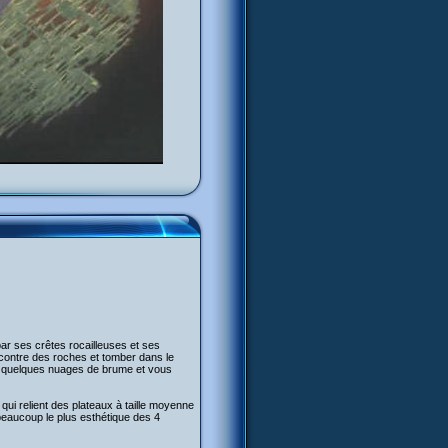
par ses crêtes rocailleuses et ses
contre des roches et tomber dans le
eci quelques nuages de brume et vous
ui relient des plateaux à taille moyenne
beaucoup le plus esthétique des 4