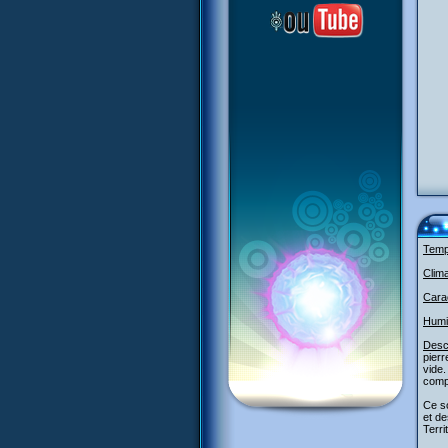
Temp
Clima
Carac
Humi
Descr
pier
vide.
compr
Ce so
et de
Terri