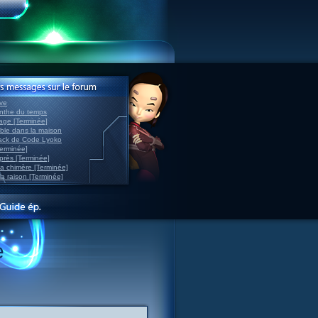
ve
inthe du temps
nage [Terminée]
able dans la maison
back de Code Lyoko
Terminée]
après [Terminée]
sa chimère [Terminée]
la raison [Terminée]
e