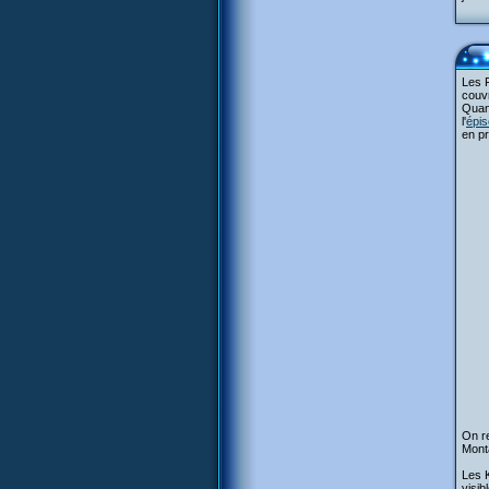
Les F
couvr
Quand
l'
épis
en pr
On re
Monta
Les K
visib