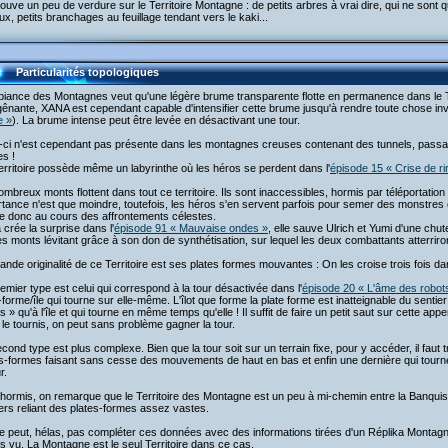
ouve un peu de verdure sur le Territoire Montagne : de petits arbres à vrai dire, qui ne sont
x, petits branchages au feuillage tendant vers le kaki...
Particularités topologiques
iance des Montagnes veut qu'une légère brume transparente flotte en permanence dans le Te
ênante, XANA est cependant capable d'intensifier cette brume jusqu'à rendre toute chose invi
e »
). La brume intense peut être levée en désactivant une tour.
e-ci n'est cependant pas présente dans les montagnes creuses contenant des tunnels, pas
es !
rritoire possède même un labyrinthe où les héros se perdent dans l'
épisode 15 « Crise de ri
mbreux monts flottent dans tout ce territoire. Ils sont inaccessibles, hormis par téléportation
tance n'est que moindre, toutefois, les héros s'en servent parfois pour semer des monstres 
le donc au cours des affrontements célestes.
a crée la surprise dans l'
épisode 91 « Mauvaise ondes »
, elle sauve Ulrich et Yumi d'une ch
s monts lévitant grâce à son don de synthétisation, sur lequel les deux combattants atterriro
ande originalité de ce Territoire est ses plates formes mouvantes : On les croise trois fois dan
emier type est celui qui correspond à la tour désactivée dans l'
épisode 20 « L'âme des robot
-forme/île qui tourne sur elle-même. L'îlot que forme la plate forme est inatteignable du sentie
s » qu'à l'île et qui tourne en même temps qu'elle ! Il suffit de faire un petit saut sur cette ap
 le tournis, on peut sans problème gagner la tour.
cond type est plus complexe. Bien que la tour soit sur un terrain fixe, pour y accéder, il fau
s-formes faisant sans cesse des mouvements de haut en bas et enfin une dernière qui tourne 
r.
hormis, on remarque que le Territoire des Montagne est un peu à mi-chemin entre la Banquise
ers reliant des plates-formes assez vastes.
 peut, hélas, pas compléter ces données avec des informations tirées d'un Réplika Montagne
s vu. La Montagne est le seul Territoire dans ce cas.