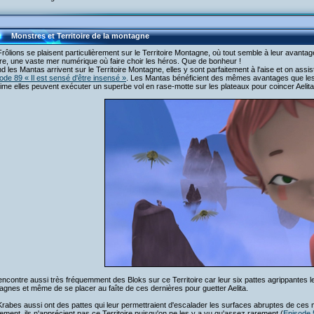
Monstres et Territoire de la montagne
rôlions se plaisent particulièrement sur le Territoire Montagne, où tout semble à leur avantag
e, une vaste mer numérique où faire choir les héros. Que de bonheur !
 les Mantas arrivent sur le Territoire Montagne, elles y sont parfaitement à l'aise et on assi
ode 89 « Il est sensé d'être insensé »
. Les Mantas bénéficient des mêmes avantages que les F
ime elles peuvent exécuter un superbe vol en rase-motte sur les plateaux pour coincer Aelita
ncontre aussi très fréquemment des Bloks sur ce Territoire car leur six pattes agrippantes l
gnes et même de se placer au faîte de ces dernières pour guetter Aelita.
rabes aussi ont des pattes qui leur permettraient d'escalader les surfaces abruptes de ces 
lement, ils n'apprécient pas ce Territoire puisqu'on ne les y a vu qu'assez rarement (
Episode 