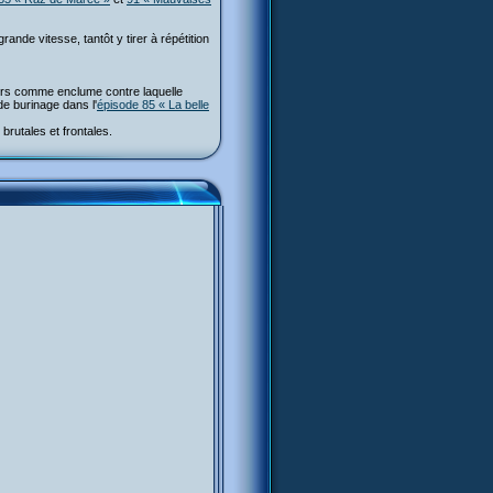
ande vitesse, tantôt y tirer à répétition
chers comme enclume contre laquelle
de burinage dans l'
épisode 85 « La belle
brutales et frontales.