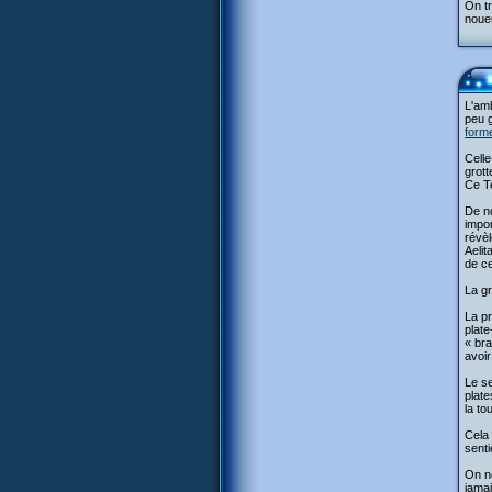
On tr
noueu
L'amb
peu g
form
Cell
grott
Ce Te
De no
impor
révè
Aelit
de ce
La gr
La pr
plate
« bra
avoir
Le se
plate
la tou
Cela 
senti
On ne
jamai