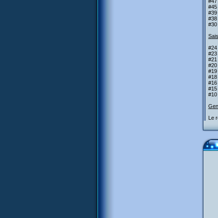
#47 
#45
#39
#38 
#30
Sais
#24
#23
#21
#20
#19 
#18
#16
#15 
#10
Gen
Le r