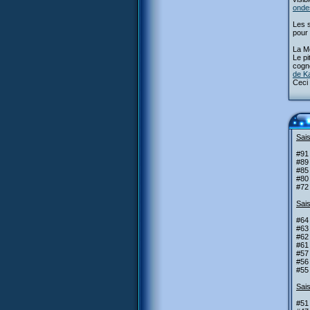
onde
Les s
pour 
La Mé
Le pi
cogne
de K
Ceci 
Sais
#91
#89 
#85 
#80
#72
Sais
#64
#63 
#62
#61
#57 
#56
#55
Sais
#51