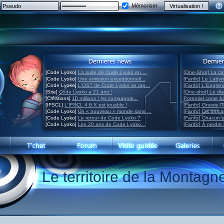
Mémoriser
[Code Lyoko]
La suite de Code Lyoko en ...
[One-Shot] La ca
[Code Lyoko]
Une émission exceptionnell...
[Fanfic] Le Labyr
[Code Lyoko]
L'OST de Code Lyoko se rap...
[Fanfic] L'Engre
[Site]
Code Lyoko a 21 ans !
[One-shot] Le di
[Créations]
10 millions ! (et compagnie...
Potentiel come 
[IFSCL]
L'IFSCL 4.6.X est jouable !
[Fanfic] Gnosis [
[Code Lyoko]
Un « nouveau » monde sans ...
[Fanfic] Dix ans 
[Code Lyoko]
Le retour de Code Lyoko ?
[Fanfic] Chacun 
[Code Lyoko]
Les 20 ans de Code Lyoko...
[Fanfic] À perdre 
Le territoire de la Montagn