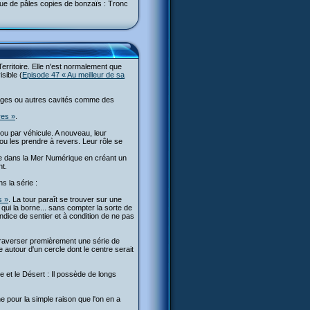
 que de pâles copies de bonzaïs : Tronc
rritoire. Elle n'est normalement que
sible (
Episode 47 « Au meilleur de sa
sages ou autres cavités comme des
res »
.
 ou par véhicule. A nouveau, leur
ou les prendre à revers. Leur rôle se
ute dans la Mer Numérique en créant un
nt.
s la série :
s »
. La tour paraît se trouver sur une
r qui la borne... sans compter la sorte de
pendice de sentier et à condition de ne pas
t traverser premièrement une série de
autour d'un cercle dont le centre serait
 et le Désert : Il possède de longs
 pour la simple raison que l'on en a