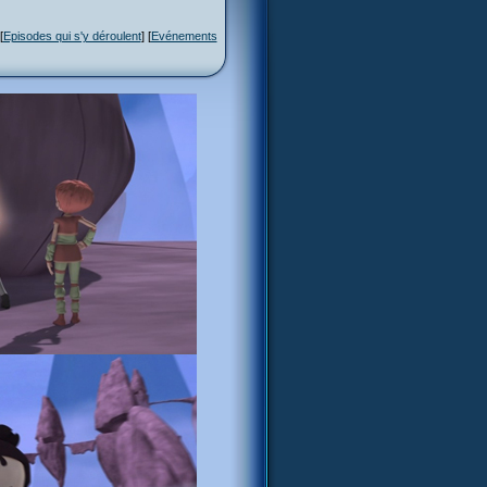
[
Episodes qui s'y déroulent
] [
Evénements