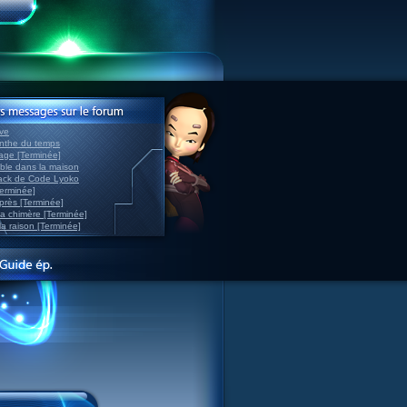
ve
inthe du temps
nage [Terminée]
able dans la maison
back de Code Lyoko
Terminée]
après [Terminée]
sa chimère [Terminée]
la raison [Terminée]