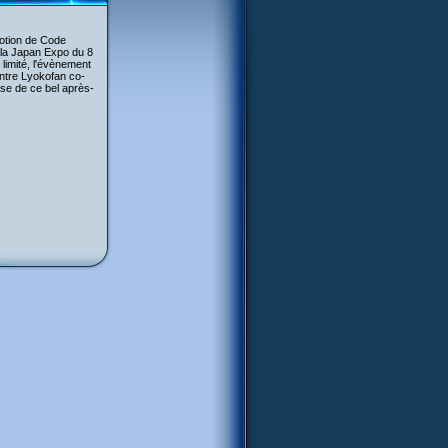
otion de Code
la Japan Expo du 8
 limité, l'évènement
ntre Lyokofan co-
èse de ce bel après-