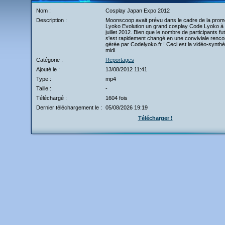
Nom :
Cosplay Japan Expo 2012
Description :
Moonscoop avait prévu dans le cadre de la prom
Lyoko Evolution un grand cosplay Code Lyoko à 
juillet 2012. Bien que le nombre de participants fut
s'est rapidement changé en une conviviale renco
gérée par Codelyoko.fr ! Ceci est la vidéo-synth
midi.
Catégorie :
Reportages
Ajouté le :
13/08/2012 11:41
Type :
mp4
Taille :
-
Téléchargé :
1604 fois
Dernier téléchargement le :
05/08/2026 19:19
Télécharger !