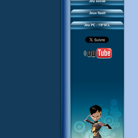
Questions fréquentes
Jeu social
Sector 2 Escape
Téléchargements
Jeux flash
Réseau IFSCL
Jeu PC : l'IFSCL