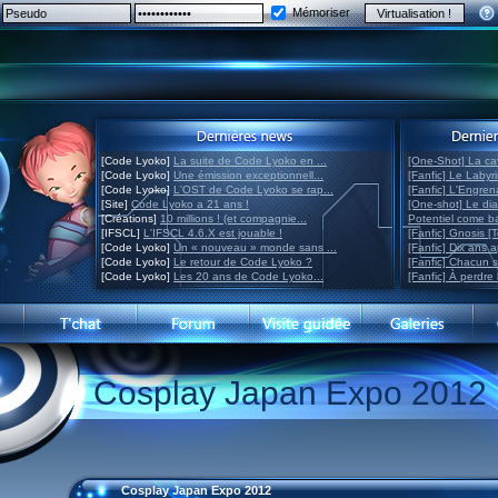
Mémoriser
[Code Lyoko]
La suite de Code Lyoko en ...
[One-Shot] La ca
[Code Lyoko]
Une émission exceptionnell...
[Fanfic] Le Labyr
[Code Lyoko]
L'OST de Code Lyoko se rap...
[Fanfic] L'Engre
[Site]
Code Lyoko a 21 ans !
[One-shot] Le di
[Créations]
10 millions ! (et compagnie...
Potentiel come 
[IFSCL]
L'IFSCL 4.6.X est jouable !
[Fanfic] Gnosis [
[Code Lyoko]
Un « nouveau » monde sans ...
[Fanfic] Dix ans 
[Code Lyoko]
Le retour de Code Lyoko ?
[Fanfic] Chacun 
[Code Lyoko]
Les 20 ans de Code Lyoko...
[Fanfic] À perdre 
Cosplay Japan Expo 2012
Cosplay Japan Expo 2012