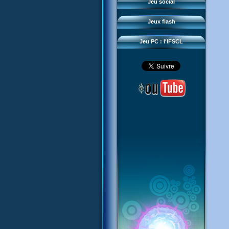
Questions fréquentes
Jeu social
Sector 2 Escape
Téléchargements
Jeux flash
Réseau IFSCL
Jeu PC : l'IFSCL