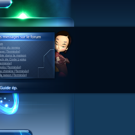
ve
inthe du temps
nage [Terminée]
able dans la maison
back de Code Lyoko
Terminée]
après [Terminée]
sa chimère [Terminée]
la raison [Terminée]