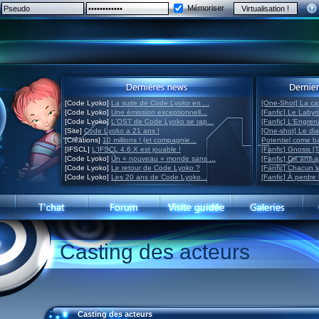
Mémoriser
[Code Lyoko]
La suite de Code Lyoko en ...
[One-Shot] La ca
[Code Lyoko]
Une émission exceptionnell...
[Fanfic] Le Labyr
[Code Lyoko]
L'OST de Code Lyoko se rap...
[Fanfic] L'Engre
[Site]
Code Lyoko a 21 ans !
[One-shot] Le di
[Créations]
10 millions ! (et compagnie...
Potentiel come 
[IFSCL]
L'IFSCL 4.6.X est jouable !
[Fanfic] Gnosis [
[Code Lyoko]
Un « nouveau » monde sans ...
[Fanfic] Dix ans 
[Code Lyoko]
Le retour de Code Lyoko ?
[Fanfic] Chacun 
[Code Lyoko]
Les 20 ans de Code Lyoko...
[Fanfic] À perdre 
Casting des acteurs
Casting des acteurs