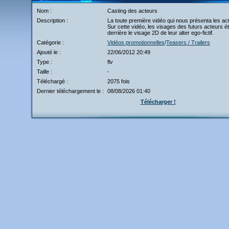
Nom :
Casting des acteurs
Description :
La toute première vidéo qui nous présenta les act
Sur cette vidéo, les visages des futurs acteurs é
derrière le visage 2D de leur alter ego-fictif.
Catégorie :
Vidéos promotionnelles
/
Teasers / Trailers
Ajouté le :
22/06/2012 20:49
Type :
flv
Taille :
-
Téléchargé :
2075 fois
Dernier téléchargement le :
08/08/2026 01:40
Télécharger !