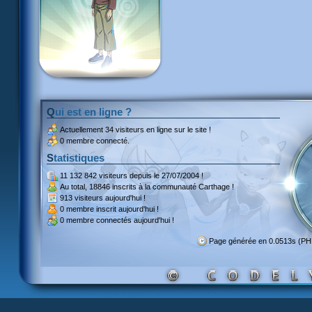
Qui est en ligne ?
Actuellement
34 visiteurs
en ligne sur le site !
0 membre connecté.
Statistiques
11 132 842 visiteurs
depuis le 27/07/2004 !
Au total,
18846 inscrits
à la communauté Carthage !
913 visiteurs
aujourd'hui !
0 membre inscrit
aujourd'hui !
0 membre
connectés aujourd'hui !
Page générée en 0.0513s (P