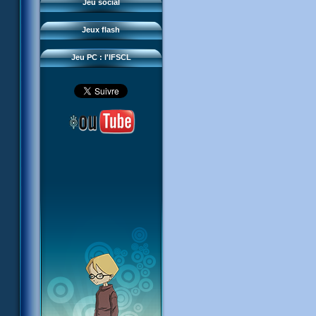
Questions fréquentes
Jeu social
Sector 2 Escape
Téléchargements
Jeux flash
Réseau IFSCL
Jeu PC : l'IFSCL