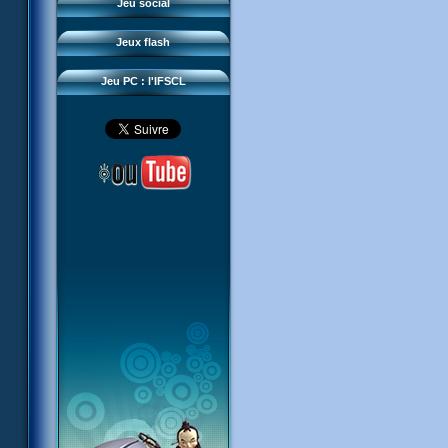
Questions fréquentes
Jeu social
Sector 2 Escape
Téléchargements
Jeux flash
Réseau IFSCL
Jeu PC : l'IFSCL