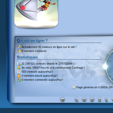
Qui est en ligne ?
Actuellement
35 visiteurs
en ligne sur le site !
0 membre connecté.
Statistiques
11 134 511 visiteurs
depuis le 27/07/2004 !
Au total,
18847 inscrits
à la communauté Carthage !
503 visiteurs
aujourd'hui !
0 membre inscrit
aujourd'hui !
0 membre
connectés aujourd'hui !
Page générée en 0.0563s (P