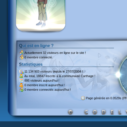
Qui est en ligne ?
Actuellement
32 visiteurs
en ligne sur le site !
0 membre connecté.
Statistiques
11 134 903 visiteurs
depuis le 27/07/2004 !
Au total,
18847 inscrits
à la communauté Carthage !
895 visiteurs
aujourd'hui !
0 membre inscrit
aujourd'hui !
0 membre
connectés aujourd'hui !
Page générée en 0.0529s (P