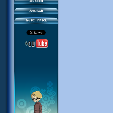
Questions fréquentes
Jeu social
Sector 2 Escape
Téléchargements
Jeux flash
Réseau IFSCL
Jeu PC : l'IFSCL