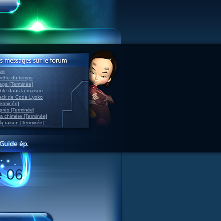
ve
inthe du temps
nage [Terminée]
able dans la maison
back de Code Lyoko
Terminée]
après [Terminée]
sa chimère [Terminée]
la raison [Terminée]
e 06