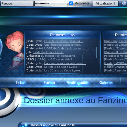
Mémoriser
[Code Lyoko]
La suite de Code Lyoko en ...
[One-Shot] La ca
[Code Lyoko]
Une émission exceptionnell...
[Fanfic] Le Labyr
[Code Lyoko]
L'OST de Code Lyoko se rap...
[Fanfic] L'Engre
[Site]
Code Lyoko a 21 ans !
[One-shot] Le di
[Créations]
10 millions ! (et compagnie...
Potentiel come 
[IFSCL]
L'IFSCL 4.6.X est jouable !
[Fanfic] Gnosis [
[Code Lyoko]
Un « nouveau » monde sans ...
[Fanfic] Dix ans 
[Code Lyoko]
Le retour de Code Lyoko ?
[Fanfic] Chacun 
[Code Lyoko]
Les 20 ans de Code Lyoko...
[Fanfic] À perdre 
Dossier annexe au Fanzin
Dossier annexe au Fanzine 06