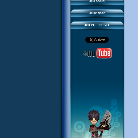
Questions fréquentes
Jeu social
Sector 2 Escape
Téléchargements
Jeux flash
Réseau IFSCL
Jeu PC : l'IFSCL