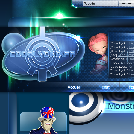
[Code Lyoko]
La 
[Code Lyoko]
Une
[Code Lyoko]
L'O
[Site]
Code Lyoko
[Créations]
10 mil
[IFSCL]
L'IFSCL 4
[Code Lyoko]
Un 
[Code Lyoko]
Le 
[Code Lyoko]
Les
Présentation du site
Monstr
Visite guidée
Inscription
Contact
Concours