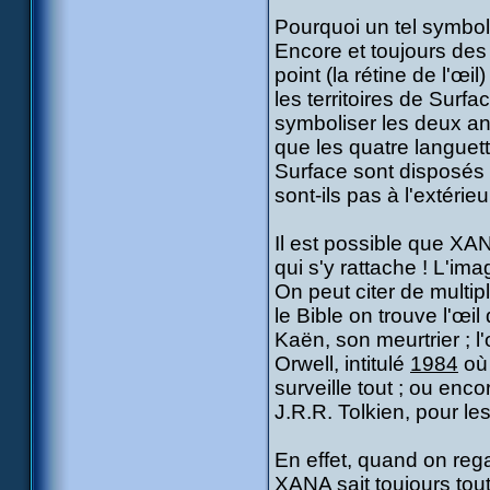
Pourquoi un tel symbo
Encore et toujours de
point (la rétine de l'œi
les territoires de Surf
symboliser les deux a
que les quatre languett
Surface sont disposés 
sont-ils pas à l'extéri
Il est possible que XA
qui s'y rattache ! L'ima
On peut citer de multi
le Bible on trouve l'œi
Kaën, son meurtrier ; 
Orwell, intitulé
1984
où 
surveille tout ; ou enc
J.R.R. Tolkien, pour les
En effet, quand on reg
XANA sait toujours tout