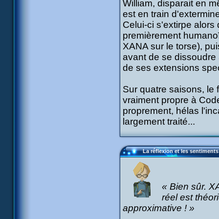
William, disparait en
est en train d'extermin
Celui-ci s'extirpe alor
premièrement humanoïd
XANA sur le torse), pu
avant de se dissoudre 
de ses extensions spec
Sur quatre saisons, le 
vraiment propre à Cod
proprement, hélas l'inc
largement traité...
La réflexion et les sentiments
« Bien sûr. 
réel est théor
approximative ! »