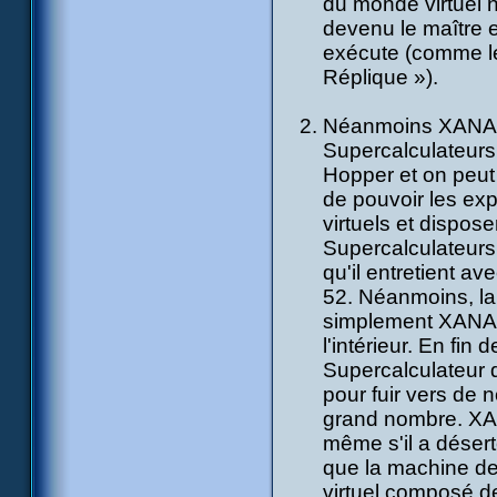
du monde virtuel n
devenu le maître ef
exécute (comme le
Réplique »).
Néanmoins XANA s'
Supercalculateurs
Hopper et on peut
de pouvoir les exp
virtuels et dispos
Supercalculateurs 
qu'il entretient av
52. Néanmoins, la 
simplement XANA d
l'intérieur. En fi
Supercalculateur de
pour fuir vers de
grand nombre. XA
même s'il a déser
que la machine de
virtuel composé de 