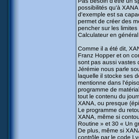
Pas besoin d'être un s
possibilités qu'à XANA
d'exemple est sa capacit
permet de créer des mon
pencher sur les limites
Calculateur en général 
Comme il a été dit, XAN
Franz Hopper et on co
sont pas aussi vastes q
Jérémie nous parle sou
laquelle il stocke ses
mentionne dans l'épiso
programme de matériali
tout le contenu du jour
XANA, ou presque (épi
Le programme du retou
XANA, même si contourn
Routine » et 30 « Un gr
De plus, même si XANA s
contrôle par le code Ly