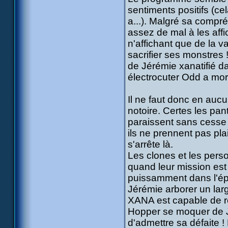
sentiments positifs (ce
a...). Malgré sa compr
assez de mal à les affi
n'affichant que de la 
sacrifier ses monstres 
de Jérémie xanatifié da
électrocuter Odd a mort
Il ne faut donc en au
notoire. Certes les pant
paraissent sans cesse é
ils ne prennent pas plais
s'arrête là.
Les clones et les perso
quand leur mission est
puissamment dans l'épi
Jérémie arborer un lar
XANA est capable de réa
Hopper se moquer de J
d'admettre sa défaite 