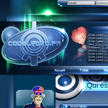
[Code Lyoko]
La 
[Code Lyoko]
Une
[Code Lyoko]
L'O
[Site]
Code Lyoko
[Créations]
10 mil
[IFSCL]
L'IFSCL 4
[Code Lyoko]
Un 
[Code Lyoko]
Le 
[Code Lyoko]
Les
Présentation du site
Qui e
Visite guidée
Inscription
Contact
Concours
Accès rapide