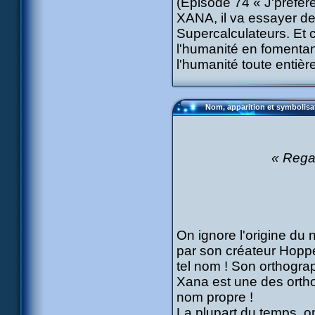
(Episode 74 « J'préfèr
XANA, il va essayer de
Supercalculateurs. Et c
l'humanité en fomentan
l'humanité toute entière
Nom, apparition et symbolis
« Regar
On ignore l'origine du
par son créateur Hopper
tel nom ! Son orthogr
Xana est une des orthog
nom propre !
La plupart du temps, o