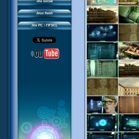
Questions fréquentes
Jeu social
Sector 2 Escape
Téléchargements
Jeux flash
Réseau IFSCL
Jeu PC : l'IFSCL