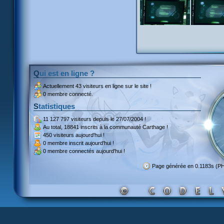
Qui est en ligne ?
Actuellement
43 visiteurs
en ligne sur le site !
0 membre connecté.
Statistiques
11 127 797 visiteurs
depuis le 27/07/2004 !
Au total,
18841 inscrits
à la communauté Carthage !
450 visiteurs
aujourd'hui !
0 membre inscrit
aujourd'hui !
0 membre
connectés aujourd'hui !
Page générée en 0.1183s (P