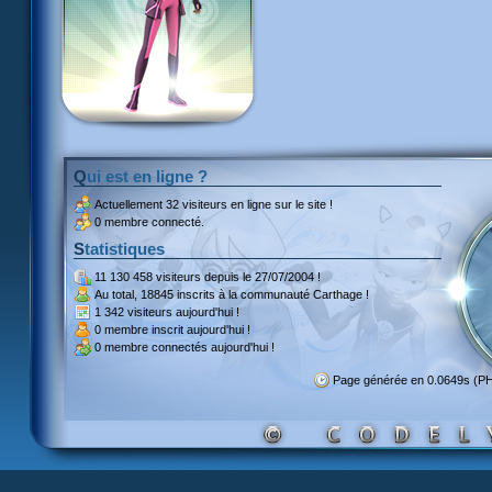
Qui est en ligne ?
Actuellement
32 visiteurs
en ligne sur le site !
0 membre connecté.
Statistiques
11 130 458 visiteurs
depuis le 27/07/2004 !
Au total,
18845 inscrits
à la communauté Carthage !
1 342 visiteurs
aujourd'hui !
0 membre inscrit
aujourd'hui !
0 membre
connectés aujourd'hui !
Page générée en 0.0649s (P