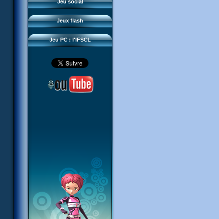
Questions fréquentes
Jeu social
Sector 2 Escape
Téléchargements
Jeux flash
Réseau IFSCL
Jeu PC : l'IFSCL