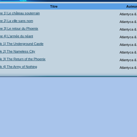
Titre
Auteu
e 1] Le château souterrain
Atlantyca 
e 2] La ville sans nom
Atlantyca 
e 3] Le retour du Phoenix
Atlantyca 
e 4] L'armée du néant
Atlantyca 
ok 1] The Underground Castle
Atlantyca 
k 2] The Nameless City
Atlantyca 
k 3] The Return of the Phoenix
Atlantyca 
k 4] The Army of Nothing
Atlantyca 