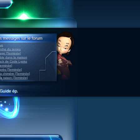
ve
inthe du temps
nage [Terminée]
able dans la maison
back de Code Lyoko
Terminée]
après [Terminée]
sa chimère [Terminée]
la raison [Terminée]