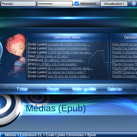
Mémoriser
[Code Lyoko]
La suite de Code Lyoko en ...
[One-Shot] La ca
[Code Lyoko]
Une émission exceptionnell...
[Fanfic] Le Labyr
[Code Lyoko]
L'OST de Code Lyoko se rap...
[Fanfic] L'Engre
[Site]
Code Lyoko a 21 ans !
[One-shot] Le di
[Créations]
10 millions ! (et compagnie...
Potentiel come 
[IFSCL]
L'IFSCL 4.6.X est jouable !
[Fanfic] Gnosis [
[Code Lyoko]
Un « nouveau » monde sans ...
[Fanfic] Dix ans 
[Code Lyoko]
Le retour de Code Lyoko ?
[Fanfic] Chacun 
[Code Lyoko]
Les 20 ans de Code Lyoko...
[Fanfic] À perdre 
Médias (Epub)
Médias
>
Littérature CL
>
Code Lyoko Chronicles
>
Epub