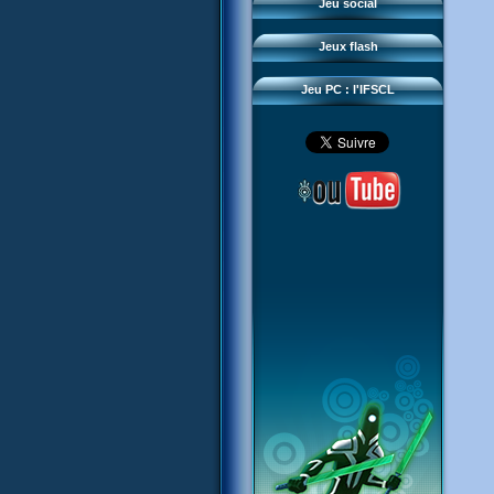
Questions fréquentes
Jeu social
Sector 2 Escape
Téléchargements
Jeux flash
Réseau IFSCL
Jeu PC : l'IFSCL