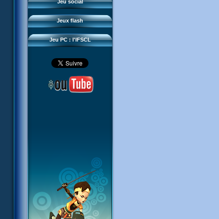
Questions fréquentes
Jeu social
Sector 2 Escape
Téléchargements
Jeux flash
Réseau IFSCL
Jeu PC : l'IFSCL