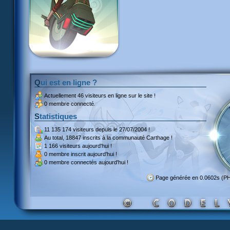
Qui est en ligne ?
Actuellement
46 visiteurs
en ligne sur le site !
0 membre connecté.
Statistiques
11 135 174 visiteurs
depuis le 27/07/2004 !
Au total,
18847 inscrits
à la communauté Carthage !
1 166 visiteurs
aujourd'hui !
0 membre inscrit
aujourd'hui !
0 membre
connectés aujourd'hui !
Page générée en 0.0602s (P