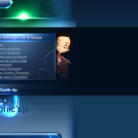
ve
inthe du temps
nage [Terminée]
able dans la maison
back de Code Lyoko
Terminée]
après [Terminée]
sa chimère [Terminée]
la raison [Terminée]
nic's))