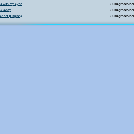
ld with my eyes
Subdigitals/Mo
ak away
Subdigitals/Mo
et net (English)
Subdigitals/Mo