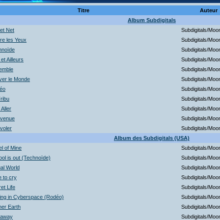
Titre
Auteur
Album Subdigitals
et Net
Subdigitals/Mo
re les Yeux
Subdigitals/Mo
hnoïde
Subdigitals/Mo
 et Ailleurs
Subdigitals/Mo
emble
Subdigitals/Mo
ver le Monde
Subdigitals/Mo
éo
Subdigitals/Mo
ribu
Subdigitals/Mo
 Aller
Subdigitals/Mo
nvenue
Subdigitals/Mo
voler
Subdigitals/Mo
Album des Subdigitals (USA)
l of Mine
Subdigitals/Mo
ol is out (Technoïde)
Subdigitals/Mo
ual World
Subdigitals/Mo
 to cry
Subdigitals/Mo
et Life
Subdigitals/Mo
ing in Cyberspace (Rodéo)
Subdigitals/Mo
er Earth
Subdigitals/Mo
 away
Subdigitals/Mo