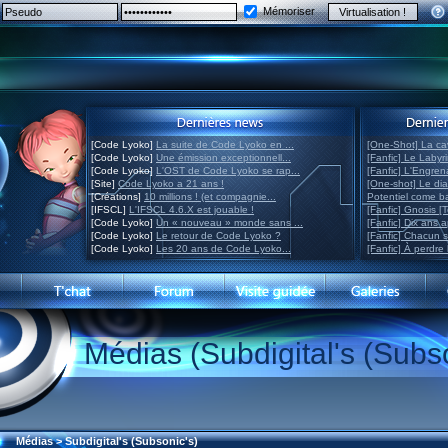
Mémoriser
[Code Lyoko]
La suite de Code Lyoko en ...
[One-Shot] La ca
[Code Lyoko]
Une émission exceptionnell...
[Fanfic] Le Labyr
[Code Lyoko]
L'OST de Code Lyoko se rap...
[Fanfic] L'Engre
[Site]
Code Lyoko a 21 ans !
[One-shot] Le di
[Créations]
10 millions ! (et compagnie...
Potentiel come 
[IFSCL]
L'IFSCL 4.6.X est jouable !
[Fanfic] Gnosis [
[Code Lyoko]
Un « nouveau » monde sans ...
[Fanfic] Dix ans 
[Code Lyoko]
Le retour de Code Lyoko ?
[Fanfic] Chacun 
[Code Lyoko]
Les 20 ans de Code Lyoko...
[Fanfic] À perdre 
Médias (Subdigital's (Subso
Médias
>
Subdigital's (Subsonic's)