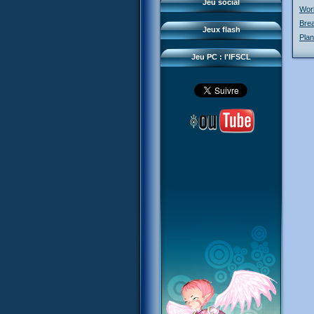
Questions fréquentes
Jeu social
Wor
Sector 2 Escape
Téléchargements
Bre
Jeux flash
Plan
Réseau IFSCL
Jeu PC : l'IFSCL