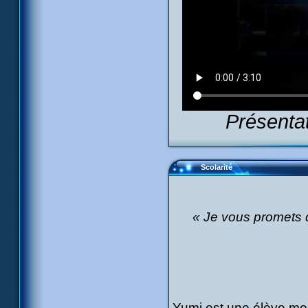
Présenta
Scolarité
« Je vous promets q
Yumi est une élève mod