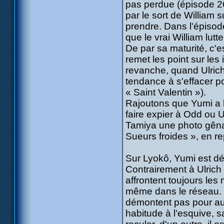
pas perdue (épisode 26
par le sort de William s
prendre. Dans l'épisod
que le vrai William lut
De par sa maturité, c'
remet les point sur les
revanche, quand Ulrich
tendance à s'effacer po
« Saint Valentin »).
Rajoutons que Yumi a la
faire expier à Odd ou Ul
Tamiya une photo gêna
Sueurs froides », en re
Sur Lyokô, Yumi est dé
Contrairement à Ulrich
affrontent toujours le
même dans le réseau. 
démontent pas pour aut
habitude à l'esquive, sa