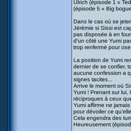
Ulrich (épisode 1 « Ted
(épisode 5 « Big bogue
Dans le cas où se jete
Jérémie si Sissi est c
pas disposée à en fourn
d'un côté une Yumi pas p
trop renfermé pour oser 
La position de Yumi res
dernier de se confier, 
aucune confession a qu
signes tacites...
Arrive le moment où Siss
Yumi ! Prenant sur lui,
réciproques à ceux que 
Yumi affirme ne jamais av
pour dévoiler ce qu'elle 
Cela engendra des tumu
Heureusement (épisode