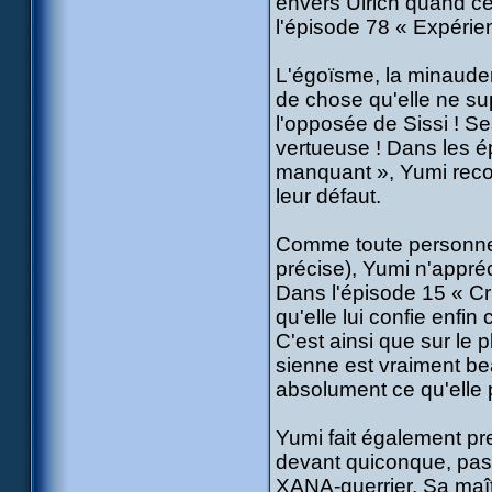
envers Ulrich quand cel
l'épisode 78 « Expérie
L'égoïsme, la minauderie
de chose qu'elle ne sup
l'opposée de Sissi ! Ses
vertueuse ! Dans les é
manquant », Yumi recon
leur défaut.
Comme toute personne d
précise), Yumi n'appréc
Dans l'épisode 15 « Cris
qu'elle lui confie enfin 
C'est ainsi que sur le pl
sienne est vraiment b
absolument ce qu'elle
Yumi fait également pr
devant quiconque, pas 
XANA-guerrier. Sa maîtr