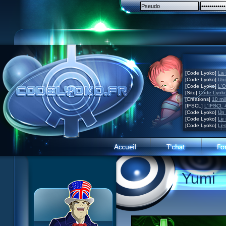
[Code Lyoko]
La 
[Code Lyoko]
Une
[Code Lyoko]
L'O
[Site]
Code Lyoko
[Créations]
10 mil
[IFSCL]
L'IFSCL 4
[Code Lyoko]
Un 
[Code Lyoko]
Le 
[Code Lyoko]
Les
Présentation du site
Yumi
Visite guidée
Inscription
Contact
Concours