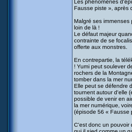
Les phénomènes d'épui
Fausse piste », après q
Malgré ses immenses pr
loin de là !
Le défaut majeur quand 
contrainte de se focali
offerte aux monstres.
En contrepartie, la télé
! Yumi peut soulever d
rochers de la Montagne
tomber dans la mer num
Elle peut se défendre 
tournent autour d'elle (
possible de venir en ai
la mer numérique, voir
(épisode 56 « Fausse p
C'est donc un pouvoir 
qui il sied comme un ga