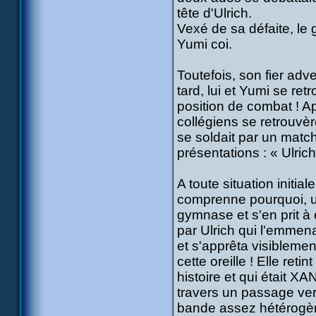
tête d'Ulrich.
Vexé de sa défaite, le g
Yumi coi.
Toutefois, son fier adv
tard, lui et Yumi se r
position de combat ! A
collégiens se retrouvèr
se soldait par un match 
présentations : « Ulrich
A toute situation initi
comprenne pourquoi, u
gymnase et s'en prit à 
par Ulrich qui l'emmen
et s'apprêta visiblemen
cette oreille ! Elle reti
histoire et qui était X
travers un passage vers
bande assez hétérogè