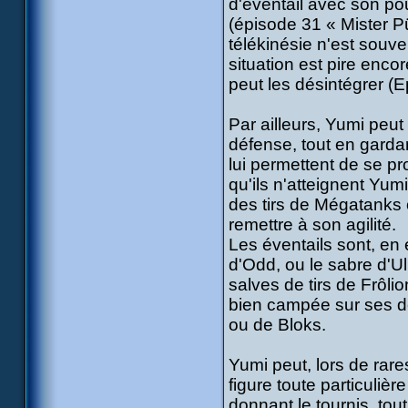
d'éventail avec son pouv
(épisode 31 « Mister Pü
télékinésie n'est souve
situation est pire encor
peut les désintégrer (
Par ailleurs, Yumi peu
défense, tout en gardan
lui permettent de se pr
qu'ils n'atteignent Yum
des tirs de Mégatanks 
remettre à son agilité.
Les éventails sont, en 
d'Odd, ou le sabre d'U
salves de tirs de Frôlio
bien campée sur ses de
ou de Bloks.
Yumi peut, lors de rar
figure toute particuliè
donnant le tournis, tou