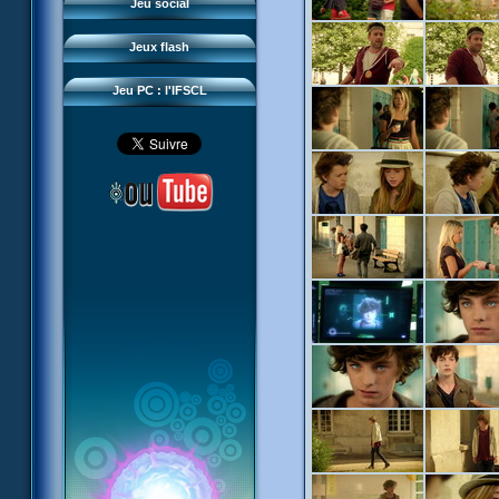
Questions fréquentes
Jeu social
Sector 2 Escape
Téléchargements
Jeux flash
Réseau IFSCL
Jeu PC : l'IFSCL