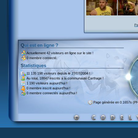
Pa
Qui est en ligne ?
Actuellement
42 visiteurs
en ligne sur le site !
0 membre connecté.
Statistiques
11 135 198 visiteurs
depuis le 27/07/2004 !
Au total,
18847 inscrits
à la communauté Carthage !
1 190 visiteurs
aujourd'hui !
0 membre inscrit
aujourd'hui !
0 membre
connectés aujourd'hui !
Page générée en 0.1657s (P