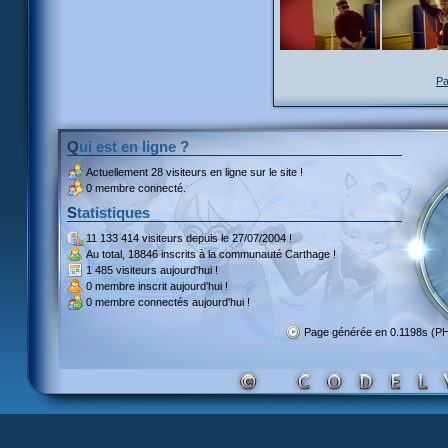
Pa
Qui est en ligne ?
Actuellement
28 visiteurs
en ligne sur le site !
0 membre connecté.
Statistiques
11 133 414 visiteurs
depuis le 27/07/2004 !
Au total,
18846 inscrits
à la communauté Carthage !
1 485 visiteurs
aujourd'hui !
0 membre inscrit
aujourd'hui !
0 membre
connectés aujourd'hui !
Page générée en 0.1198s (P