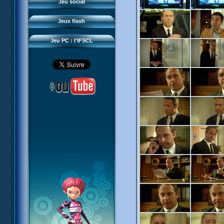
Questions fréquentes
Jeu social
Sector 2 Escape
Téléchargements
Jeux flash
Réseau IFSCL
Jeu PC : l'IFSCL