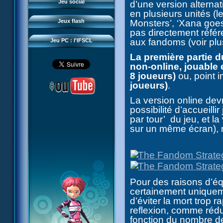
Questions fréquentes
Jeu social
d’une version alterna
Sector 2 Escape
en plusieurs unités (
Téléchargements
Jeux flash
Monsters’, ‘Xana goes
Réseau IFSCL
pas directement réfé
aux fandoms (voir plu
Jeu PC : l'IFSCL
La première partie 
non-online, jouabl
8 joueurs)
ou, point
joueurs)
.
La version online devr
possibilité d’accueilli
par tour’ du jeu, et la
sur un même écran), 
Pour des raisons d’équ
certainement uniquem
d’éviter la mort trop 
reflexion, comme rédu
fonction du nombre de