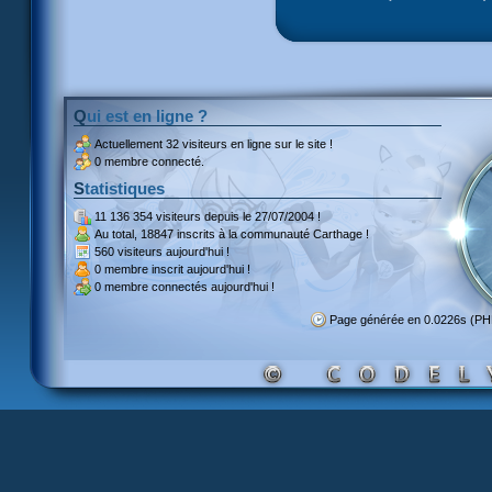
Qui est en ligne ?
Actuellement
32 visiteurs
en ligne sur le site !
0 membre connecté.
Statistiques
11 136 354 visiteurs
depuis le 27/07/2004 !
Au total,
18847 inscrits
à la communauté Carthage !
560 visiteurs
aujourd'hui !
0 membre inscrit
aujourd'hui !
0 membre
connectés aujourd'hui !
Page générée en 0.0226s (P