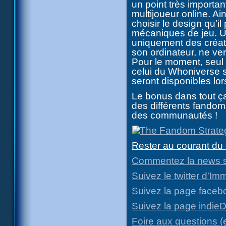
un point très importan
multijoueur online. Ai
choisir le design qu’i
mécaniques de jeu. Un
uniquement des créatu
son ordinateur, ne ve
Pour le moment, seul l
celui du Whoniverse 
seront disponibles lor
Le bonus dans tout ça 
des différents fandom
des communautés !
Rester au courant du
Commentez la news sur
Suivez le twitter d'Im
Suivez la page faceb
Suivez la page indie
Foire aux questions 