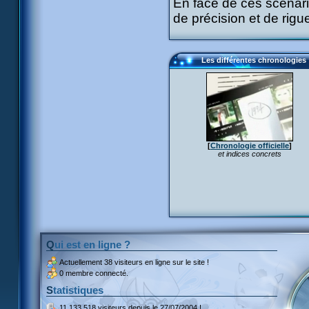
En face de ces scénaris
de précision et de rigu
Les différentes chronologies
[
Chronologie officielle
]
et indices concrets
Qui est en ligne ?
Actuellement
38 visiteurs
en ligne sur le site !
0 membre connecté.
Statistiques
11 133 518 visiteurs
depuis le 27/07/2004 !