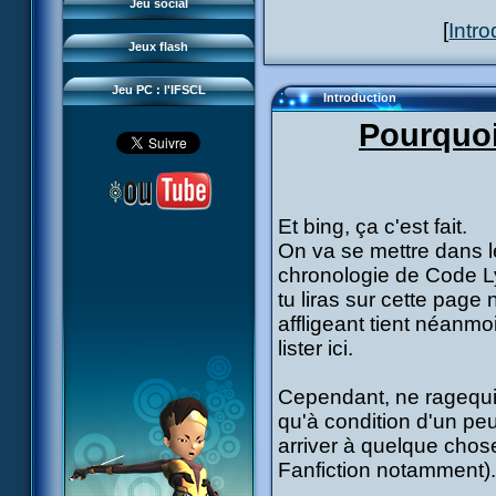
Questions fréquentes
Jeu social
Sector 2 Escape
[
Intro
Téléchargements
Jeux flash
Réseau IFSCL
Jeu PC : l'IFSCL
Introduction
Pourquoi
Et bing, ça c'est fait.
On va se mettre dans le 
chronologie de Code L
tu liras sur cette page 
affligeant tient néanm
lister ici.
Cependant, ne ragequi
qu'à condition d'un pe
arriver à quelque chose
Fanfiction notamment).