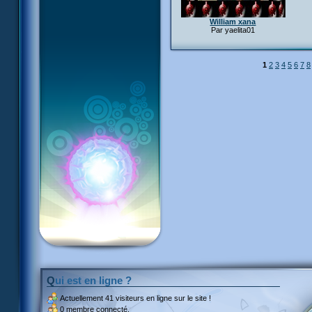
William xana
Par yaelita01
1
2
3
4
5
6
7
8
Qui est en ligne ?
Actuellement
41 visiteurs
en ligne sur le site !
0 membre connecté.